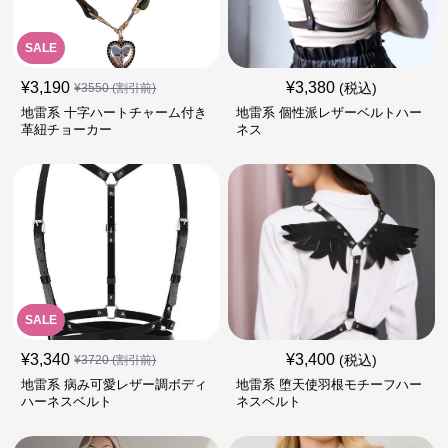
SALE
¥
3,190
¥
3,380
(税込)
¥
3550
(割引前)
地雷系 十字ハートチャーム付き
地雷系 個性派レザーベルトハー
革紐チョーカー
ネス
SALE
¥
3,340
¥
3,400
(税込)
¥
3720
(割引前)
地雷系 病み可愛レザー調ボディ
地雷系 堕天使羽根モチーフハー
ハーネスベルト
ネスベルト