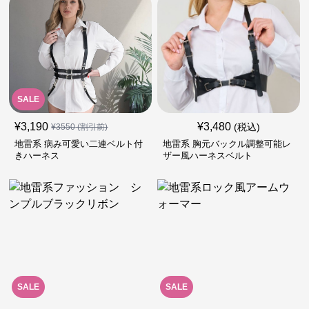
SALE
¥
3,190
¥
3,480
(税込)
¥
3550
(割引前)
地雷系 病み可愛い二連ベルト付
地雷系 胸元バックル調整可能レ
きハーネス
ザー風ハーネスベルト
SALE
SALE