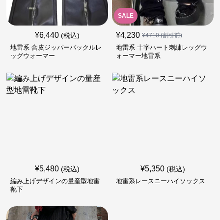
SALE
¥
6,440
¥
4,230
(税込)
¥
4710
(割引前)
地雷系 合皮ジッパーバックルレ
地雷系 十字ハート刺繍レッグウ
ッグウォーマー
ォーマー地雷系
¥
5,480
¥
5,350
(税込)
(税込)
編み上げデザインの量産型地雷
地雷系レースニーハイソックス
靴下