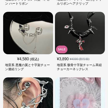
ン ハートリボン
ルリボンヘアクリップ
SALE
¥
4,580
¥
3,890
(税込)
¥
4330
(割引前)
地雷系 悪魔の翼と十字架チェー
地雷系 骸骨十字架チャーム革紐
ン連結リング
チョーカーネックレス