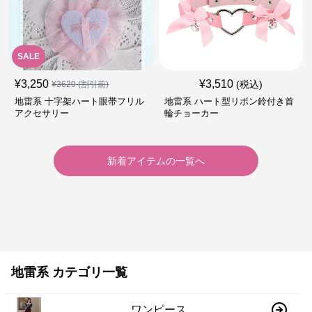
SALE
¥
3,250
¥
3,510
(税込)
¥
3620
(割引前)
地雷系 十字架ハート眼帯フリル
地雷系 ハート型リボン鈴付き首
アクセサリー
輪チョーカー
新着アイテムの一覧へ
地雷系 カテゴリ一覧
ワンピース