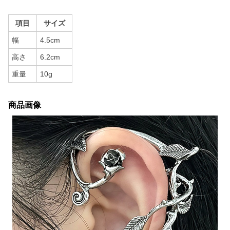
項目
サイズ
幅
4.5cm
高さ
6.2cm
重量
10g
商品画像