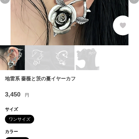
Previous slide
Ne
地雷系 薔薇と茨の蔓イヤーカフ
3,450
円
サイズ
ワンサイズ
カラー