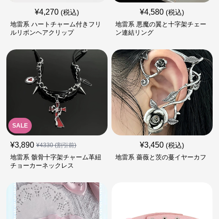
¥
4,270
¥
4,580
(税込)
(税込)
地雷系 ハートチャーム付きフリ
地雷系 悪魔の翼と十字架チェー
ルリボンヘアクリップ
ン連結リング
SALE
¥
3,890
¥
3,450
(税込)
¥
4330
(割引前)
地雷系 骸骨十字架チャーム革紐
地雷系 薔薇と茨の蔓イヤーカフ
チョーカーネックレス