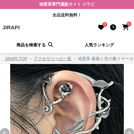
地雷系専門通販サイト ジラピ
全品送料無料！
0
0
JIRAPI
商品を検索する
人気ランキング
JIRAPI TOP
›
アクセサリーの一覧
›
地雷系 薔薇と茨の蔓イヤーカ