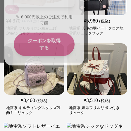
SALE
※
6,000
円以上のご注文で利用
可能
¥
4,370
¥
5,960
(税込)
¥
4860
(割引前)
地雷系 フリルリボン編み上げ
地雷系 天使の羽ハートクロス地
2wayショルダーバッグ
雷系リュックサック
クーポンを取得
する
¥
3,460
¥
3,510
(税込)
(税込)
地雷系 キルティングスタッズ装
地雷系 姫系フリルリボン付き
飾ミニリュック
リュック