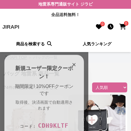
地雷系専門通販サイト ジラピ
全品送料無料！
0
0
JIRAPI
商品を検索する
人気ランキング
JIRAPI TOP
›
バッグの一覧
×
新規ユーザー限定クーポ
バッグ 地雷系 商品一覧
ン！
期間限定! 10%OFFクーポン
74
件の商品が見つかりました
です
取得後、決済画面で自動適用さ
れます
CDH9KLTF
コード: