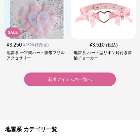
SALE
¥
3,250
¥
3,510
(税込)
¥
3620
(割引前)
地雷系 十字架ハート眼帯フリル
地雷系 ハート型リボン鈴付き首
アクセサリー
輪チョーカー
新着アイテムの一覧へ
地雷系 カテゴリ一覧