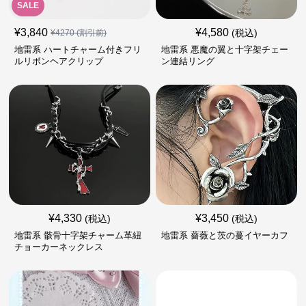
SALE
¥
3,840
¥
4,580
(税込)
¥
4270
(割引前)
地雷系 ハートチャーム付きフリ
地雷系 悪魔の翼と十字架チェー
ルリボンヘアクリップ
ン連結リング
¥
4,330
¥
3,450
(税込)
(税込)
地雷系 骸骨十字架チャーム革紐
地雷系 薔薇と茨の蔓イヤーカフ
チョーカーネックレス