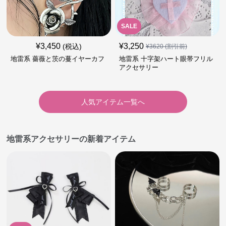
SALE
¥
3,450
¥
3,250
(税込)
¥
3620
(割引前)
地雷系 薔薇と茨の蔓イヤーカフ
地雷系 十字架ハート眼帯フリル
アクセサリー
人気アイテム一覧へ
地雷系アクセサリーの新着アイテム