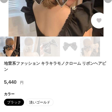
Previous slide
Ne
地雷系ファッション キラキラモノクローム リボンヘアピ
ン
5,440
円
カラー
ブラック
淡いゴールド