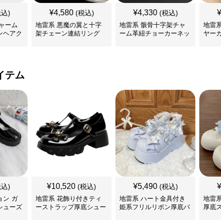
¥
4,580
¥
4,330
税込)
(税込)
(税込)
ャーム
地雷系 悪魔の翼と十字
地雷系 骸骨十字架チャ
地雷
ンヘアク
架チェーン連結リング
ーム革紐チョーカーネッ
ヤー
クレス
イテム
¥
10,520
¥
5,490
税込)
(税込)
(税込)
ン ガ
地雷系 花飾り付きティ
地雷系 ハート金具付き
地雷
シューズ
ーストラップ厚底シュー
姫系フリルリボン厚底パ
厚底
ズ
ンプス 靴