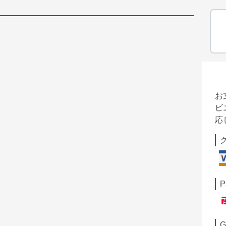
お
ビ
応
P
G