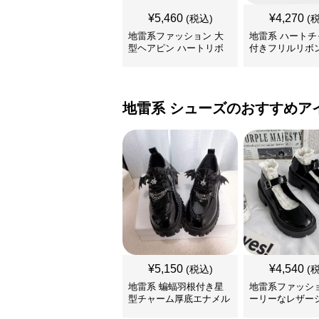
¥
5,460
¥
4,270
(税込)
(
地雷系ファッション 大
地雷系 ハートチ
型ヘアピン ハートリボ
付きフリルリボ
ン
リップ
地雷系
シューズ
のおすすめア
¥
5,150
¥
4,540
(税込)
(
地雷系 蝙蝠羽根付き星
地雷系ファッショ
型チャーム厚底エナメル
ーリーなレザー
靴