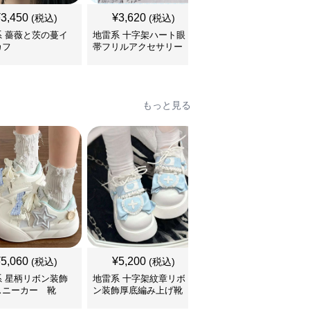
¥
3,450
¥
3,620
¥
3,510
(税込)
(税込)
(税込)
系 薔薇と茨の蔓イ
地雷系 十字架ハート眼
地雷系 ハート型リボン
カフ
帯フリルアクセサリー
鈴付き首輪チョーカー
もっと見る
¥
5,060
¥
5,200
¥
6,400
(税込)
(税込)
(税込)
系 星柄リボン装飾
地雷系 十字架紋章リボ
地雷系 多重ベルト装飾
スニーカー 靴
ン装飾厚底編み上げ靴
厚底編み上げブーツ 靴