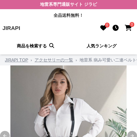
地雷系専門通販サイト ジラピ
全品送料無料！
0
0
JIRAPI
商品を検索する
人気ランキング
JIRAPI TOP
›
アクセサリーの一覧
›
地雷系 病み可愛い二連ベル