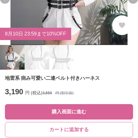
Previous slide
Ne
8
月
10
日 23:59まで10%OFF
地雷系 病み可愛い二連ベルト付きハーネス
3,190
円 (税込)
3,550
円 (割引前)
購入画面に進む
カートに追加する