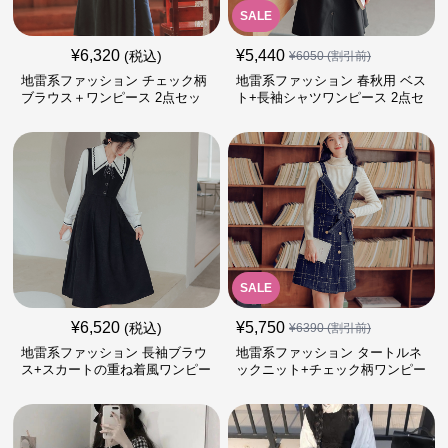
SALE
¥
6,320
¥
5,440
(税込)
¥
6050
(割引前)
地雷系ファッション チェック柄
地雷系ファッション 春秋用 ベス
ブラウス＋ワンピース 2点セッ
ト+長袖シャツワンピース 2点セ
ト
ット
SALE
¥
6,520
¥
5,750
(税込)
¥
6390
(割引前)
地雷系ファッション 長袖ブラウ
地雷系ファッション タートルネ
ス+スカートの重ね着風ワンピー
ックニット+チェック柄ワンピー
ス
ス 2点セット