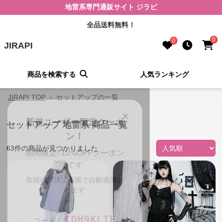
地雷系専門通販サイト ジラピ
全品送料無料！
0
0
JIRAPI
商品を検索する
人気ランキング
JIRAPI TOP
›
セットアップの一覧
×
新規ユーザー限定クーポ
セットアップ 地雷系 商品一覧
ン！
期間限定! 10%OFFクーポン
63
件の商品が見つかりました
です
取得後、決済画面で自動適用さ
れます
CDH9KLTF
コード: