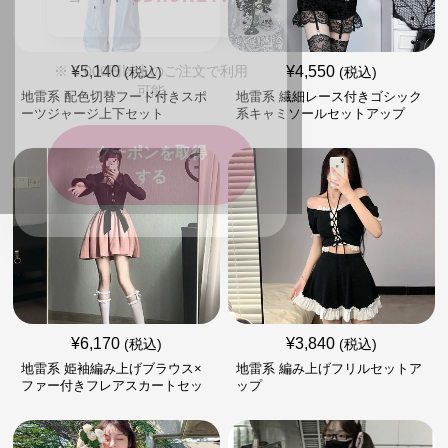
※
6,000
円以上のご注文で利用
可能
¥
5,140
¥
4,550
(税込)
(税込)
地雷系 配色切替フード付きスポ
地雷系 繊細レース付きゴシック
ーツジャージ上下セット
系キャミソールセットアップ
クーポンを取得
する
¥
6,170
¥
3,840
(税込)
(税込)
地雷系 姫袖編み上げブラウス×
地雷系 編み上げフリルセットア
ファー付きフレアスカートセッ
ップ
ト