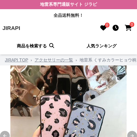
地雷系専門通販サイト ジラピ
全品送料無料！
0
0
JIRAPI
商品を検索する
人気ランキング
JIRAPI TOP
›
アクセサリーの一覧
›
地雷系 くすみカラーヒョウ