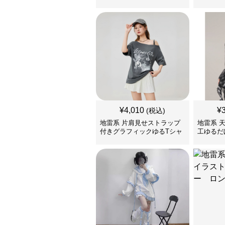
ツ
ツカット
¥
4,010
¥
(税込)
地雷系 片肩見せストラップ
地雷系 
付きグラフィックゆるTシャ
工ゆるだ
ツ