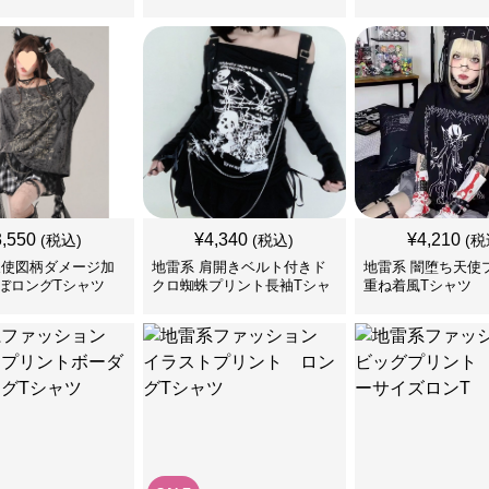
ソー
トップス
3,550
¥
4,340
¥
4,210
(税込)
(税込)
(税
天使図柄ダメージ加
地雷系 肩開きベルト付きド
地雷系 闇堕ち天使
ぼロングTシャツ
クロ蜘蛛プリント長袖Tシャ
重ね着風Tシャツ
ツ