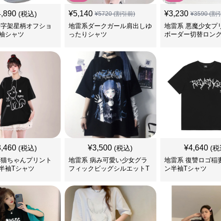
4,890
¥
5,140
¥
3,230
(税込)
¥
5720
(割引前)
¥
3590
(割
十字架星柄オフショ
地雷系ダークガール肩出しゆ
地雷系 悪魔少女プ
袖シャツ
ったりシャツ
ボーダー切替ロング
3,460
¥
3,500
¥
4,640
(税込)
(税込)
(税
子猫ちゃんプリント
地雷系 病み可愛い少女グラ
地雷系 復讐ロゴ稲
半袖Tシャツ
フィックビッグシルエットT
ン半袖Tシャツ
シャツ