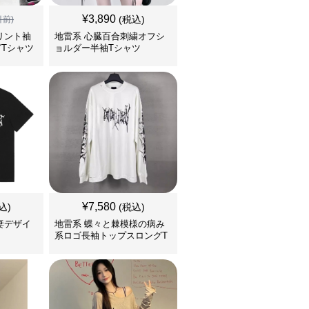
¥
3,890
(税込)
引前)
リント袖
地雷系 心臓百合刺繍オフシ
Tシャツ
ョルダー半袖Tシャツ
¥
7,580
込)
(税込)
妻デザイ
地雷系 蝶々と棘模様の病み
系ロゴ長袖トップスロングT
シャツ