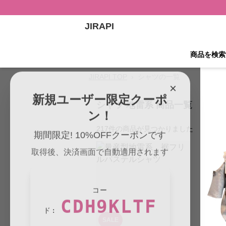
JIRAPI
商品を検索
JIRAPI TOP
›
シャツの一覧
×
新規ユーザー限定クーポ
シャツ 地雷系 商品一覧
ン！
217
件の商品が見つかりました
期間限定! 10%OFFクーポンです
取得後、決済画面で自動適用されます
コー
CDH9KLTF
ド:
SALE