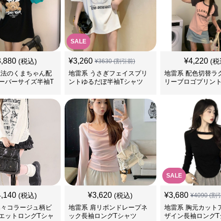
SALE
3,880
¥
3,260
¥
4,220
(税込)
(税
¥
3630
(割引前)
魔法のくまちゃん配
地雷系 うさぎフェイスプリ
地雷系 配色切替ラ
ーバーサイズ半袖T
ントゆるだぼ半袖Tシャツ
リーブロゴプリント
ャツ
SALE
4,140
¥
3,620
¥
3,680
(税込)
(税込)
¥
4090
(割
蝶々コラージュ柄ビ
地雷系 肩リボンドレープネ
地雷系 胸元カット
エットロングTシャ
ック長袖ロングTシャツ
ザイン長袖ロングT