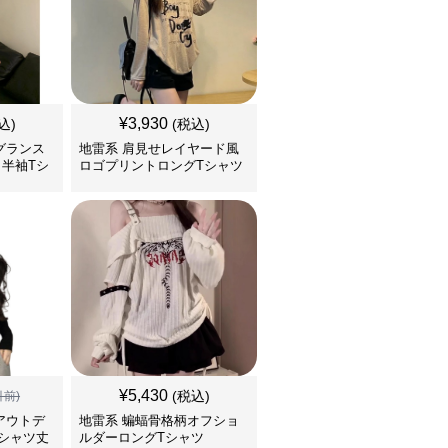
¥
3,930
込)
(税込)
グランス
地雷系 肩見せレイヤード風
半袖Tシ
ロゴプリントロングTシャツ
¥
5,430
(税込)
引前)
アウトデ
地雷系 蝙蝠骨格柄オフショ
シャツ丈
ルダーロングTシャツ