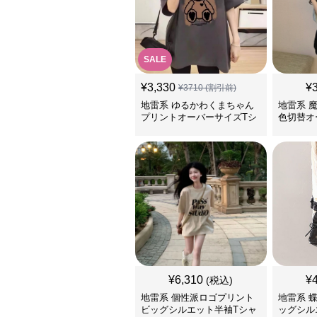
SALE
¥
3,330
¥
¥
3710
(割引前)
地雷系 ゆるかわくまちゃん
地雷系 
プリントオーバーサイズTシ
色切替オ
ャツ
シャツ
¥
6,310
¥
(税込)
地雷系 個性派ロゴプリント
地雷系 
ビッグシルエット半袖Tシャ
ッグシル