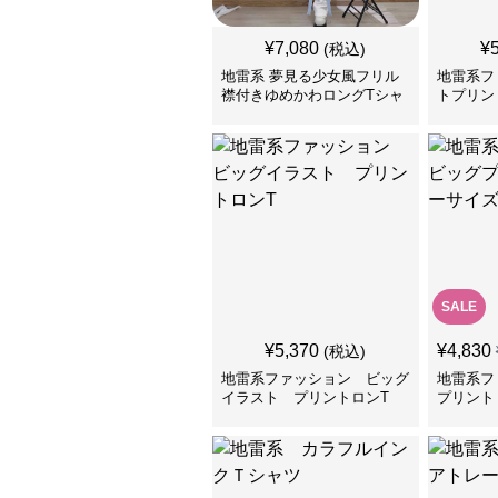
¥
7,080
¥
(税込)
地雷系 夢見る少女風フリル
地雷系フ
襟付きゆめかわロングTシャ
トプリン
ツ
Tシャツ
SALE
¥
5,370
¥
4,830
(税込)
地雷系ファッション ビッグ
地雷系フ
イラスト プリントロンT
プリント
ンT