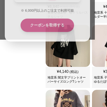
¥
6,840
¥
¥
7600
(割引前)
※
6,000
円以上のご注文で利用可能
量産型地雷系 裾フリルパス
地雷系 
テルシャツ
ルダー半
クーポンを取得する
¥
4,140
¥
(税込)
地雷系 闇文字プリントオー
地雷系 
バーサイズロングTシャツ
ゆるだぼ