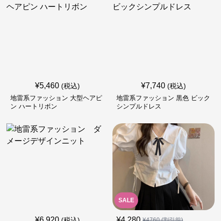
¥
5,460
¥
7,740
(税込)
(税込)
地雷系ファッション 大型ヘアピ
地雷系ファッション 黒色 ビック
ン ハートリボン
シンプルドレス
SALE
¥
6,920
¥
4,280
(税込)
¥
4760
(割引前)