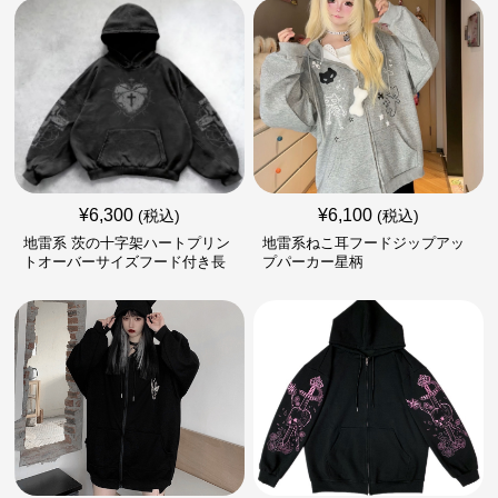
¥
6,300
¥
6,100
(税込)
(税込)
地雷系 茨の十字架ハートプリン
地雷系ねこ耳フードジップアッ
トオーバーサイズフード付き長
プパーカー星柄
袖