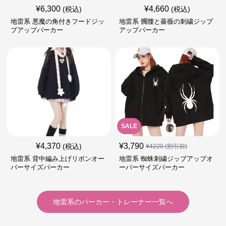
¥
6,300
¥
4,660
(税込)
(税込)
地雷系 悪魔の角付きフードジッ
地雷系 髑髏と薔薇の刺繍ジップ
プアップパーカー
アップパーカー
SALE
¥
4,370
¥
3,790
(税込)
¥
4220
(割引前)
地雷系 背中編み上げリボンオー
地雷系 蜘蛛刺繍ジップアップオ
バーサイズパーカー
ーバーサイズパーカー
地雷系
の
パーカー・トレーナー
一覧へ