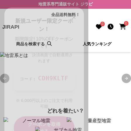
地雷系専門通販サイト ジラピ
×
新規ユーザー限定クーポ
全品送料無料！
ン！
0
0
JIRAPI
期間限定! 10%OFFクーポン
です
商品を検索する
人気ランキング
取得後、決済画面で自動適用さ
れます
CDH9KLTF
コード:
Previous slide
Ne
※
6,000
円以上のご注文で利用
可能
どれを着たい？
クーポンを取得
する