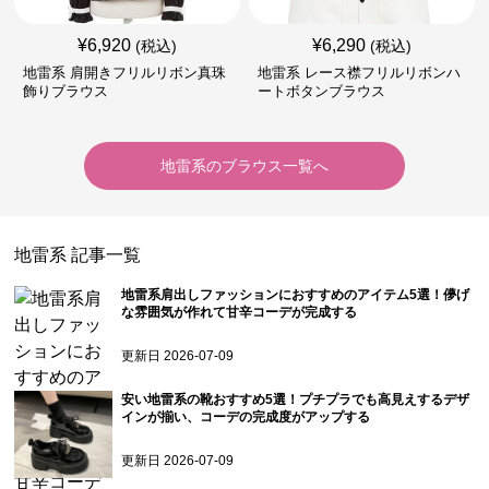
¥
6,920
¥
6,290
(税込)
(税込)
地雷系 肩開きフリルリボン真珠
地雷系 レース襟フリルリボンハ
飾りブラウス
ートボタンブラウス
地雷系
の
ブラウス
一覧へ
地雷系
記事一覧
地雷系肩出しファッションにおすすめのアイテム5選！儚げ
な雰囲気が作れて甘辛コーデが完成する
更新日
2026-07-09
安い地雷系の靴おすすめ5選！プチプラでも高見えするデザ
インが揃い、コーデの完成度がアップする
更新日
2026-07-09