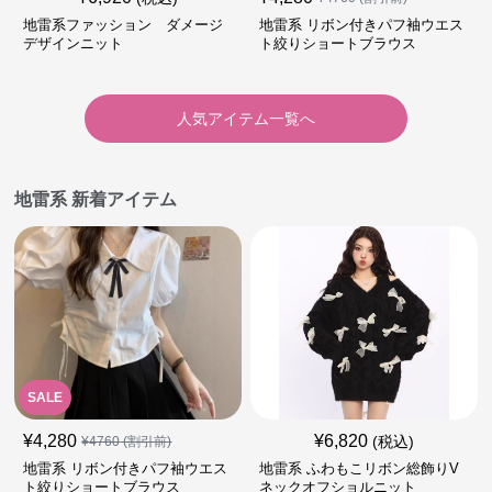
地雷系ファッション ダメージ
地雷系 リボン付きパフ袖ウエス
デザインニット
ト絞りショートブラウス
人気アイテム一覧へ
地雷系 新着アイテム
SALE
¥
4,280
¥
6,820
(税込)
¥
4760
(割引前)
地雷系 リボン付きパフ袖ウエス
地雷系 ふわもこリボン総飾りV
ト絞りショートブラウス
ネックオフショルニット