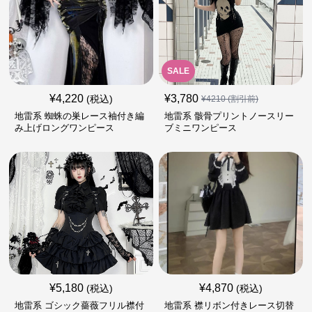
SALE
¥
4,220
¥
3,780
(税込)
¥
4210
(割引前)
地雷系 蜘蛛の巣レース袖付き編
地雷系 骸骨プリントノースリー
み上げロングワンピース
ブミニワンピース
¥
5,180
¥
4,870
(税込)
(税込)
地雷系 ゴシック薔薇フリル襟付
地雷系 襟リボン付きレース切替