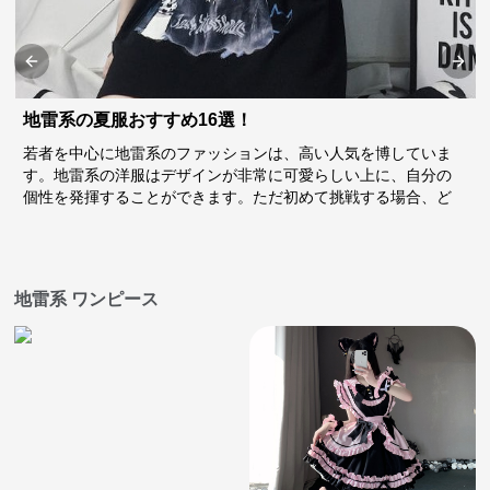
Previous slide
Next
地雷系の夏服おすすめ16選！
若者を中心に地雷系のファッションは、高い人気を博していま
す。地雷系の洋服はデザインが非常に可愛らしい上に、自分の
個性を発揮することができます。ただ初めて挑戦する場合、ど
のようにコーディネートすれば良いのか分からないと戸惑う方
も少なくありません。そこで、ここからはおすすめの地雷系の
夏服について紹介していきます。
地雷系 ワンピース