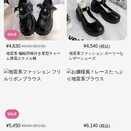
SALE
¥
4,630
¥
4,540
(税込)
¥
5150
(割引前)
地雷系 蝙蝠羽根付き星型チャー
地雷系ファッション ガーリーな
ム厚底エナメル靴
レザーシューズ
SALE
¥
5,450
¥
6,140
(税込)
¥
6060
(割引前)