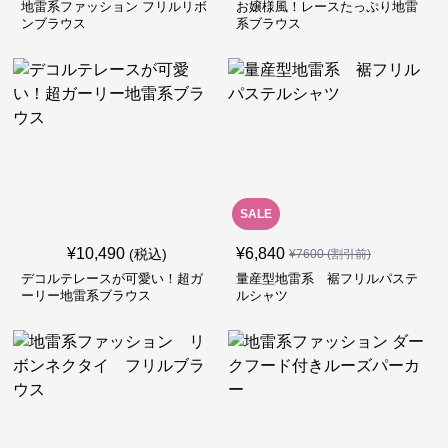
地雷系ファッション フリルリボ
お嬢様風！レースたっぷり地雷
ンブラウス
系ブラウス
SALE
¥
10,490
¥
6,840
(税込)
¥
7600
(割引前)
デコルテレースが可愛い！超ガ
量産型地雷系 裾フリルパステ
ーリー地雷系ブラウス
ルシャツ