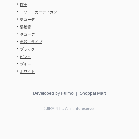
・
帽子
・
ニット・カーディガン
・
夏コーデ
・
部屋着
・
冬コーデ
・
参戦・ライブ
・
ブラック
・
ピンク
・
ブルー
・
ホワイト
Developed by Fulmo
|
Shoppal Mart
©
JIRAPI
Inc. All rights reserved.