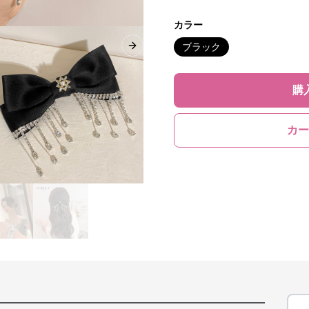
カラー
ブラック
Next slide
購
カー