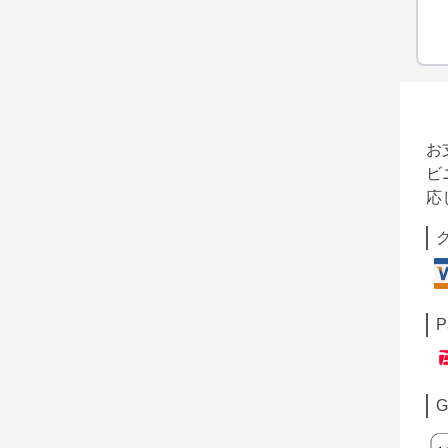
お
ビ
応
P
G