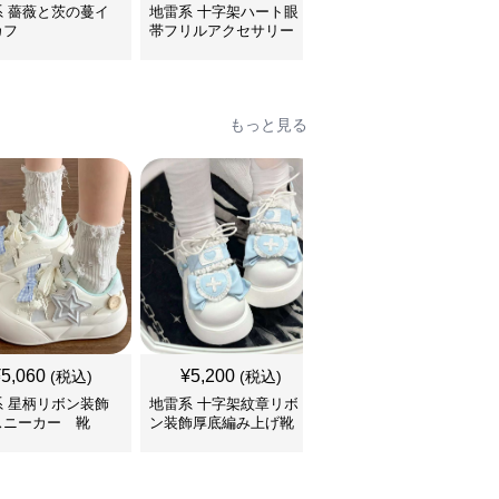
系 薔薇と茨の蔓イ
地雷系 十字架ハート眼
地雷系 ハート型リボン
カフ
帯フリルアクセサリー
鈴付き首輪チョーカー
もっと見る
SALE
¥
5,060
¥
5,200
¥
5,760
(税込)
(税込)
¥
6400
(割引前)
系 星柄リボン装飾
地雷系 十字架紋章リボ
地雷系 多重ベルト装飾
スニーカー 靴
ン装飾厚底編み上げ靴
厚底編み上げブーツ 靴