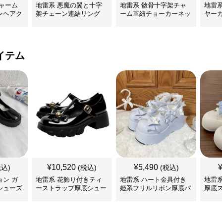
ャーム
地雷系 悪魔の翼と十字
地雷系 骸骨十字架チャ
地雷
ンヘアク
架チェーン連結リング
ーム革紐チョーカーネッ
ヤー
クレス
イテム
¥
10,520
¥
5,490
税込)
(税込)
(税込)
ン ガ
地雷系 花飾り付きティ
地雷系 ハート金具付き
地雷
シューズ
ーストラップ厚底シュー
姫系フリルリボン厚底パ
厚底
ズ
ンプス 靴