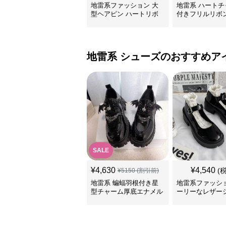
地雷系ファッション 大
地雷系 ハートチ
型ヘアピン ハートリボ
付きフリルリボ
ン
リップ
地雷系
シューズ
のおすすめア
SALE
¥
4,630
¥
4,540
(
¥
5150
(割引前)
地雷系 蝙蝠羽根付き星
地雷系ファッショ
型チャーム厚底エナメル
ーリーなレザー
靴