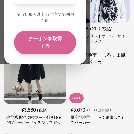
※
6,000
円以上のご注文で利用
可能
¥
5,660
¥
5,260
(税込)
(税込)
地雷系ファッション 香港系長袖
落書き風プリントオーバーサイ
クーポンを取得
シャツ
ズニットトップス
する
SALE
¥
3,880
¥
5,670
(税込)
¥
6300
(割引前)
地雷系 配色切替フード付きゆる
量産型地雷 しろくま風もこも
だぼオーバーサイズジップアッ
こパーカー
プジャケット