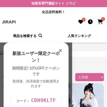
地雷系専門通販サイト ジラピ
全品送料無料！
0
0
JIRAPI
商品を検索する
人気ランキング
JIRAPI TOP
›
アウターの一覧
×
新規ユーザー限定クーポ
ン！
アウター 地雷系 商品一覧
期間限定! 10%OFFクーポン
です
57
件の商品が見つかりました
取得後、決済画面で自動適用さ
れます
CDH9KLTF
コード: