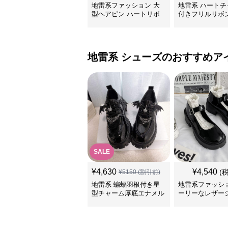
地雷系ファッション 大
地雷系 ハートチ
型ヘアピン ハートリボ
付きフリルリボ
ン
リップ
地雷系
シューズ
のおすすめア
SALE
¥
4,630
¥
4,540
(
¥
5150
(割引前)
地雷系 蝙蝠羽根付き星
地雷系ファッショ
型チャーム厚底エナメル
ーリーなレザー
靴