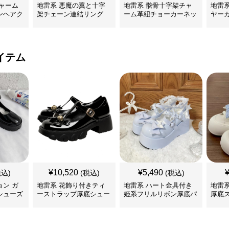
ャーム
地雷系 悪魔の翼と十字
地雷系 骸骨十字架チャ
地雷
ンヘアク
架チェーン連結リング
ーム革紐チョーカーネッ
ヤー
クレス
イテム
¥
10,520
¥
5,490
税込)
(税込)
(税込)
ン ガ
地雷系 花飾り付きティ
地雷系 ハート金具付き
地雷
シューズ
ーストラップ厚底シュー
姫系フリルリボン厚底パ
厚底
ズ
ンプス 靴