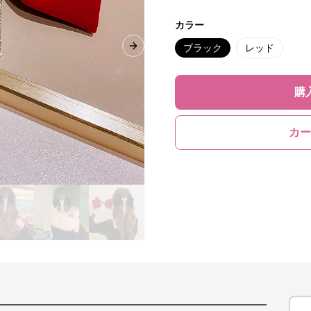
カラー
ブラック
レッド
Next slide
購
カー