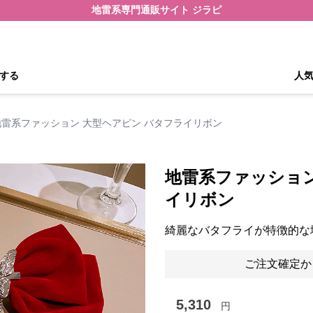
地雷系専門通販サイト ジラピ
する
人
地雷系ファッション 大型ヘアピン バタフライリボン
地雷系ファッション
イリボン
綺麗なバタフライが特徴的な
ご注文確定か
5,310
円