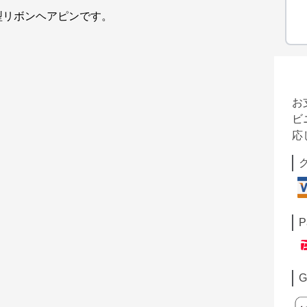
型リボンヘアピンです。
お
ビ
応
P
G