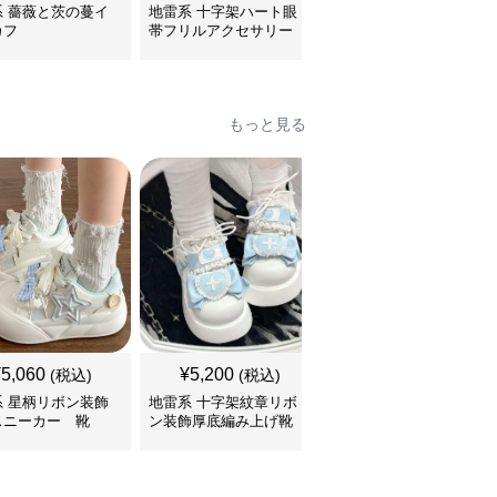
系 薔薇と茨の蔓イ
地雷系 十字架ハート眼
地雷系 ハート型リボン
カフ
帯フリルアクセサリー
鈴付き首輪チョーカー
もっと見る
SALE
¥
5,060
¥
5,200
¥
5,760
(税込)
(税込)
¥
6400
(割引前)
系 星柄リボン装飾
地雷系 十字架紋章リボ
地雷系 多重ベルト装飾
スニーカー 靴
ン装飾厚底編み上げ靴
厚底編み上げブーツ 靴