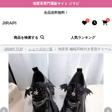
地雷系専門通販サイト ジラピ
全品送料無料！
0
0
JIRAPI
商品を検索する
人気ランキング
JIRAPI TOP
›
シューズの一覧
›
地雷系 蝙蝠羽根付き星型チャー