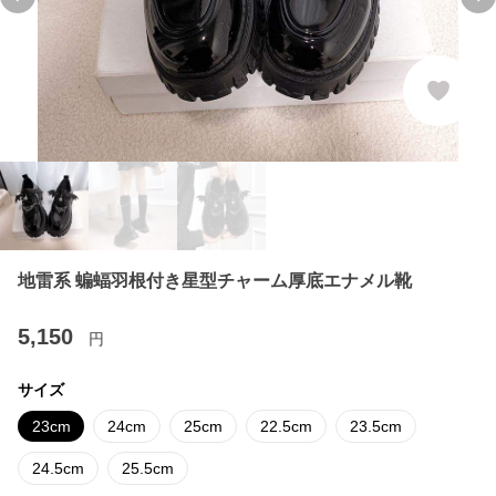
Previous slide
Ne
地雷系 蝙蝠羽根付き星型チャーム厚底エナメル靴
5,150
円
サイズ
23cm
24cm
25cm
22.5cm
23.5cm
24.5cm
25.5cm