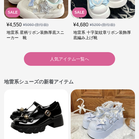
SALE
SALE
¥
4,550
¥
4,680
¥
5060
(割引前)
¥
5200
(割引前)
地雷系 星柄リボン装飾厚底スニ
地雷系 十字架紋章リボン装飾厚
ーカー 靴
底編み上げ靴
人気アイテム一覧へ
地雷系シューズの新着アイテム