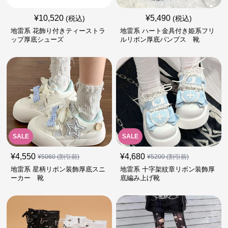
¥
10,520
¥
5,490
(税込)
(税込)
地雷系 花飾り付きティーストラ
地雷系 ハート金具付き姫系フリ
ップ厚底シューズ
ルリボン厚底パンプス 靴
SALE
SALE
¥
4,550
¥
4,680
¥
5060
(割引前)
¥
5200
(割引前)
地雷系 星柄リボン装飾厚底スニ
地雷系 十字架紋章リボン装飾厚
ーカー 靴
底編み上げ靴