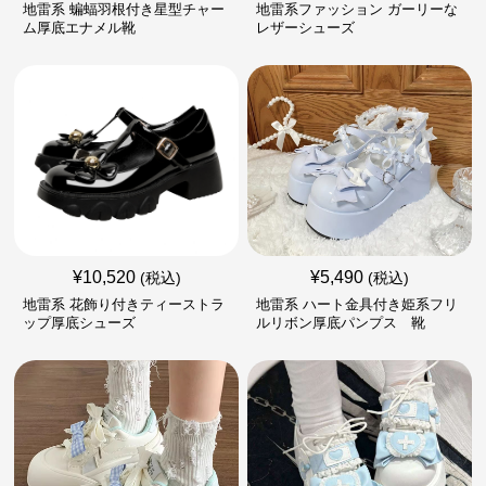
地雷系 蝙蝠羽根付き星型チャー
地雷系ファッション ガーリーな
ム厚底エナメル靴
レザーシューズ
¥
10,520
¥
5,490
(税込)
(税込)
地雷系 花飾り付きティーストラ
地雷系 ハート金具付き姫系フリ
ップ厚底シューズ
ルリボン厚底パンプス 靴