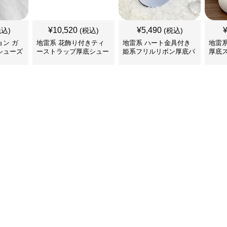
¥
10,520
¥
5,490
税込)
(税込)
(税込)
ン ガ
地雷系 花飾り付きティ
地雷系 ハート金具付き
地雷
シューズ
ーストラップ厚底シュー
姫系フリルリボン厚底パ
厚底
ズ
ンプス 靴