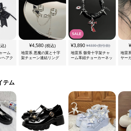
SALE
¥
4,580
¥
3,890
税込)
(税込)
¥
4330
(割引前)
ャーム
地雷系 悪魔の翼と十字
地雷系 骸骨十字架チャ
地雷
ンヘアク
架チェーン連結リング
ーム革紐チョーカーネッ
ヤー
クレス
イテム