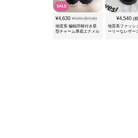
SALE
¥
4,630
¥
4,540
(
¥
5150
(割引前)
地雷系 蝙蝠羽根付き星
地雷系ファッショ
型チャーム厚底エナメル
ーリーなレザー
靴