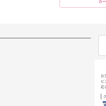
カー
お
ビ
応