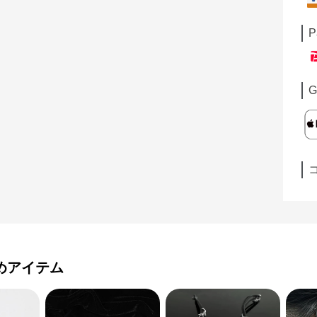
P
G
めアイテム