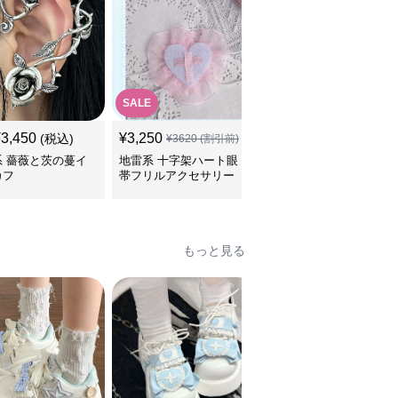
SALE
¥
3,450
¥
3,250
¥
3,510
(税込)
(税込)
¥
3620
(割引前)
系 薔薇と茨の蔓イ
地雷系 十字架ハート眼
地雷系 ハート型リボン
カフ
帯フリルアクセサリー
鈴付き首輪チョーカー
もっと見る