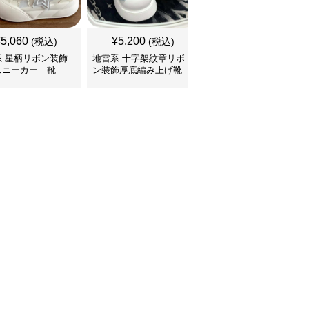
SALE
¥
5,060
¥
5,200
¥
5,760
(税込)
(税込)
¥
6400
(割引前)
系 星柄リボン装飾
地雷系 十字架紋章リボ
地雷系 多重ベルト装飾
スニーカー 靴
ン装飾厚底編み上げ靴
厚底編み上げブーツ 靴