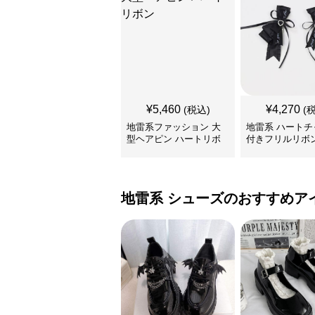
¥
5,460
¥
4,270
(税込)
(
地雷系ファッション 大
地雷系 ハートチ
型ヘアピン ハートリボ
付きフリルリボ
ン
リップ
地雷系
シューズ
のおすすめア