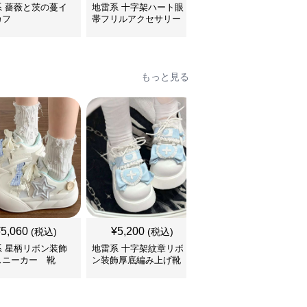
系 薔薇と茨の蔓イ
地雷系 十字架ハート眼
地雷系 ハート型リボン
カフ
帯フリルアクセサリー
鈴付き首輪チョーカー
もっと見る
SALE
¥
5,060
¥
5,200
¥
5,760
(税込)
(税込)
¥
6400
(割引前)
系 星柄リボン装飾
地雷系 十字架紋章リボ
地雷系 多重ベルト装飾
スニーカー 靴
ン装飾厚底編み上げ靴
厚底編み上げブーツ 靴