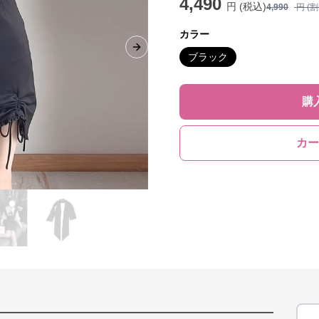
4,490
円 (税込)
4,990
円 (
カラー
Next slide
ブラック
購
カー