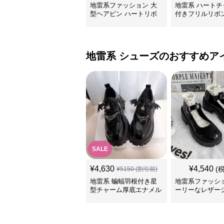
地雷系ファッション 大
地雷系 ハートチ
型ヘアピン ハートリボ
付きフリルリボ
ン
リップ
地雷系
シューズ
のおすすめア
SALE
¥
4,630
¥
4,540
(
¥
5150
(割引前)
地雷系 蝙蝠羽根付き星
地雷系ファッショ
型チャーム厚底エナメル
ーリーなレザー
靴