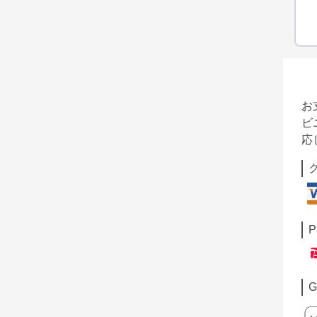
お
ビ
応
P
G