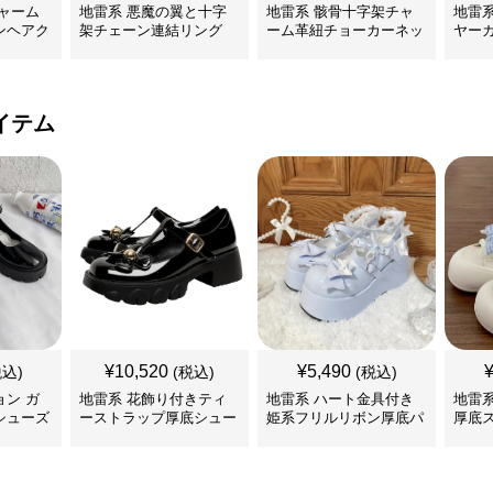
ャーム
地雷系 悪魔の翼と十字
地雷系 骸骨十字架チャ
地雷
ンヘアク
架チェーン連結リング
ーム革紐チョーカーネッ
ヤー
クレス
イテム
¥
10,520
¥
5,490
税込)
(税込)
(税込)
ン ガ
地雷系 花飾り付きティ
地雷系 ハート金具付き
地雷
シューズ
ーストラップ厚底シュー
姫系フリルリボン厚底パ
厚底
ズ
ンプス 靴