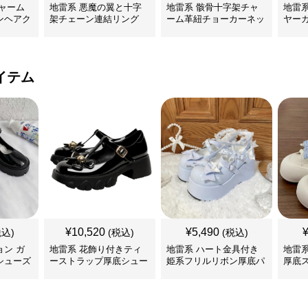
ャーム
地雷系 悪魔の翼と十字
地雷系 骸骨十字架チャ
地雷
ンヘアク
架チェーン連結リング
ーム革紐チョーカーネッ
ヤー
クレス
イテム
¥
10,520
¥
5,490
税込)
(税込)
(税込)
ン ガ
地雷系 花飾り付きティ
地雷系 ハート金具付き
地雷
シューズ
ーストラップ厚底シュー
姫系フリルリボン厚底パ
厚底
ズ
ンプス 靴