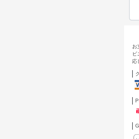
お
ビ
応
P
G