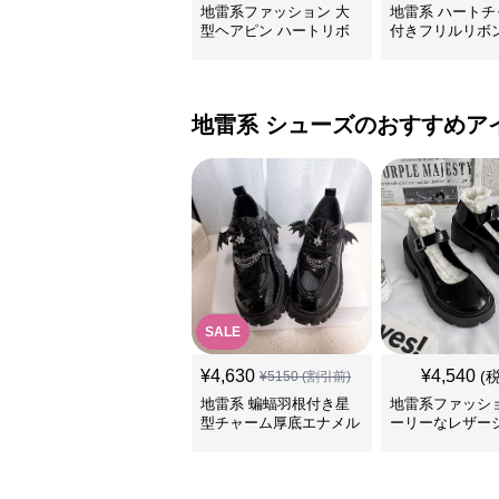
地雷系ファッション 大
地雷系 ハートチ
型ヘアピン ハートリボ
付きフリルリボ
ン
リップ
地雷系
シューズ
のおすすめア
SALE
¥
4,630
¥
4,540
(
¥
5150
(割引前)
地雷系 蝙蝠羽根付き星
地雷系ファッショ
型チャーム厚底エナメル
ーリーなレザー
靴