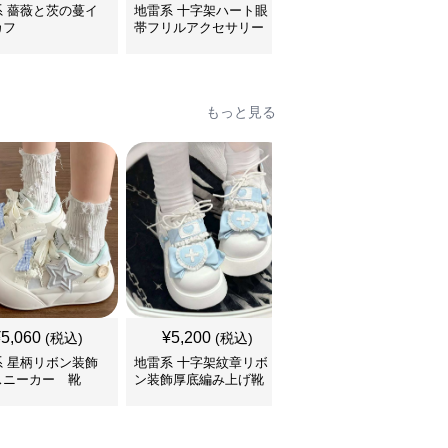
系 薔薇と茨の蔓イ
地雷系 十字架ハート眼
地雷系 ハート型リボン
カフ
帯フリルアクセサリー
鈴付き首輪チョーカー
もっと見る
SALE
¥
5,060
¥
5,200
¥
5,760
(税込)
(税込)
¥
6400
(割引前)
系 星柄リボン装飾
地雷系 十字架紋章リボ
地雷系 多重ベルト装飾
スニーカー 靴
ン装飾厚底編み上げ靴
厚底編み上げブーツ 靴