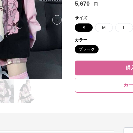
5,670
円
サイズ
Next slide
S
M
L
カラー
ブラック
購
カー