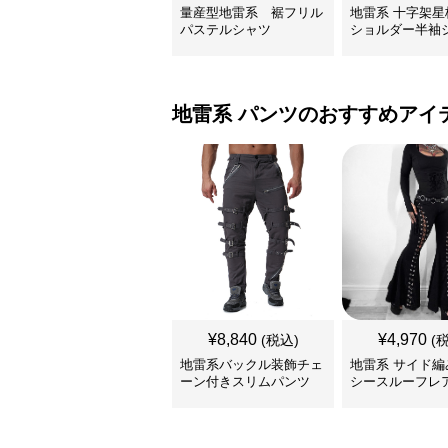
量産型地雷系 裾フリル
地雷系 十字架星
パステルシャツ
ショルダー半袖
地雷系
パンツ
のおすすめアイ
¥
8,840
¥
4,970
(税込)
(
地雷系バックル装飾チェ
地雷系 サイド編
ーン付きスリムパンツ
シースルーフレ