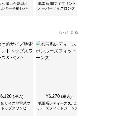
系 心臓百合刺繍オ
地雷系 闇文字プリント
地雷系 子猫ちゃんプリ
ョルダー半袖Tシャ
オーバーサイズロングT
ントゆるだぼ半袖Tシャ
シャツ
ツ
もっと見る
¥
6,120
¥
6,270
¥
5,790
(税込)
(税込)
(税込)
きめサイズ地雷系プ
地雷系レディースズボン
切りっぱなしデニム シ
トトップスワンピー
ルーズフィットジーンズ
ョート丈 地雷系ズボン
パンツ