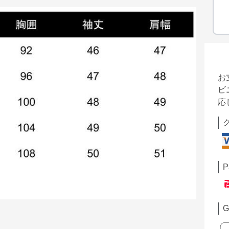
お
ビ
応
P
G