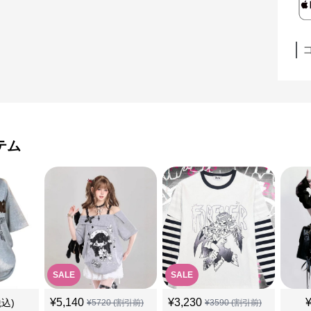
テム
SALE
SALE
¥
5,140
¥
3,230
税込)
¥
5720
(割引前)
¥
3590
(割引前)