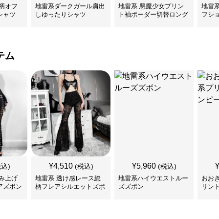
柄オフ
地雷系ダークガール肩出
地雷系 悪魔少女プリン
地雷
シャツ
しゆったりシャツ
ト袖ボーダー切替ロング
フシ
Tシャツ
ツ
テム
¥
4,510
¥
5,960
税込)
(税込)
(税込)
み上げ
地雷系 透け感レース総
地雷系ハイウエストルー
おお
アズボン
柄フレアシルエットズボ
ズズボン
リン
ン
ス＆