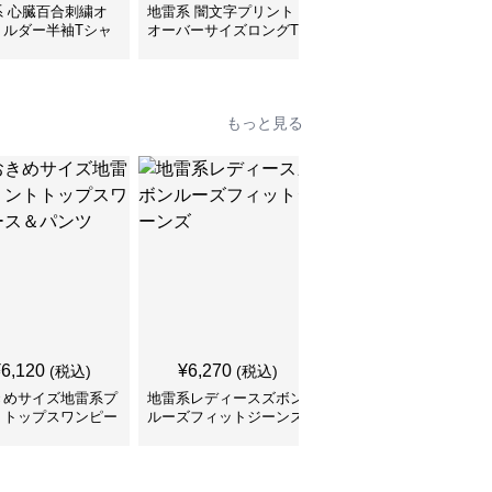
系 心臓百合刺繍オ
地雷系 闇文字プリント
地雷系 子猫ちゃんプリ
ョルダー半袖Tシャ
オーバーサイズロングT
ントゆるだぼ半袖Tシャ
シャツ
ツ
もっと見る
SALE
¥
6,120
¥
6,270
¥
5,210
(税込)
(税込)
¥
5790
(割引前)
きめサイズ地雷系プ
地雷系レディースズボン
切りっぱなしデニム シ
トトップスワンピー
ルーズフィットジーンズ
ョート丈 地雷系ズボン
パンツ