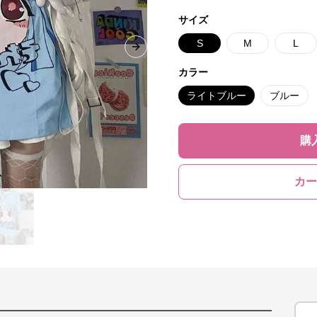
サイズ
S
M
L
Next slide
カラー
ライトブルー
ブルー
購
カー