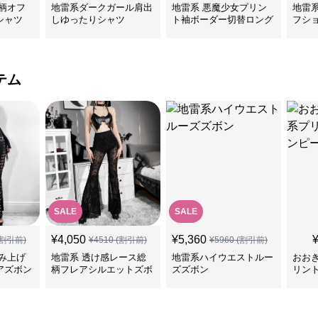
柄オフ
地雷系ダークガール肩出
地雷系 悪魔少女プリン
地雷
シャツ
しゆったりシャツ
ト袖ボーダー切替ロング
フシ
Tシャツ
ツ
テム
SALE
SALE
¥
4,050
¥
5,360
割引前)
¥
4510
(割引前)
¥
5960
(割引前)
み上げ
地雷系 透け感レース総
地雷系ハイウエストルー
おお
アズボン
柄フレアシルエットズボ
ズズボン
リン
ン
ス＆