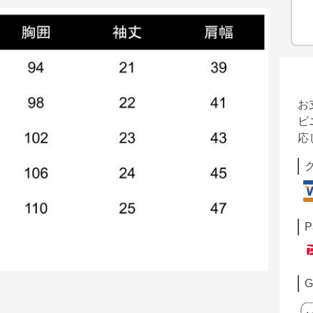
お
ビ
応
P
G