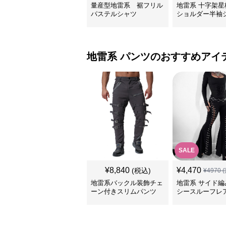
量産型地雷系 裾フリル
地雷系 十字架星
パステルシャツ
ショルダー半袖
地雷系
パンツ
のおすすめアイ
SALE
¥
8,840
¥
4,470
(税込)
¥
4970
(
地雷系バックル装飾チェ
地雷系 サイド編
ーン付きスリムパンツ
シースルーフレ