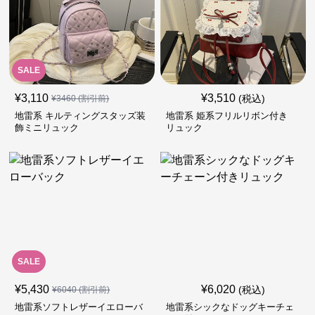
SALE
¥
3,110
¥
3,510
(税込)
¥
3460
(割引前)
地雷系 キルティングスタッズ装
地雷系 姫系フリルリボン付き
飾ミニリュック
リュック
SALE
¥
5,430
¥
6,020
(税込)
¥
6040
(割引前)
地雷系ソフトレザーイエローバ
地雷系シックなドッグキーチェ