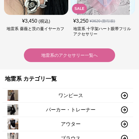
SALE
¥
3,450
¥
3,250
(税込)
¥
3620
(割引前)
地雷系 薔薇と茨の蔓イヤーカフ
地雷系 十字架ハート眼帯フリル
アクセサリー
地雷系
の
アクセサリー
一覧へ
地雷系 カテゴリ一覧
ワンピース
パーカー・トレーナー
アウター
ブラウス