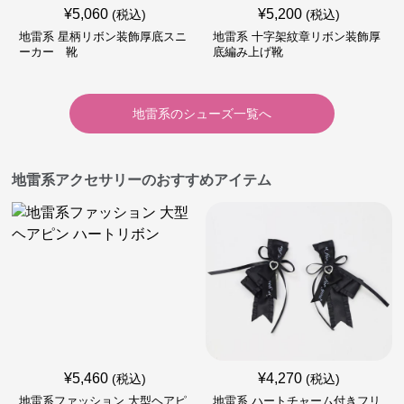
¥
5,060
¥
5,200
(税込)
(税込)
地雷系 星柄リボン装飾厚底スニ
地雷系 十字架紋章リボン装飾厚
ーカー 靴
底編み上げ靴
地雷系
の
シューズ
一覧へ
地雷系アクセサリーのおすすめアイテム
¥
5,460
¥
4,270
(税込)
(税込)
地雷系ファッション 大型ヘアピ
地雷系 ハートチャーム付きフリ