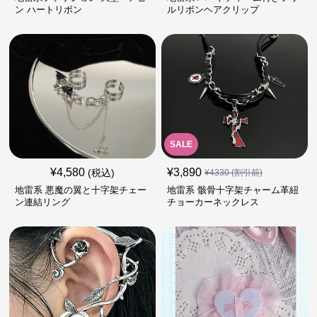
ン ハートリボン
ルリボンヘアクリップ
SALE
¥
4,580
¥
3,890
(税込)
¥
4330
(割引前)
地雷系 悪魔の翼と十字架チェー
地雷系 骸骨十字架チャーム革紐
ン連結リング
チョーカーネックレス