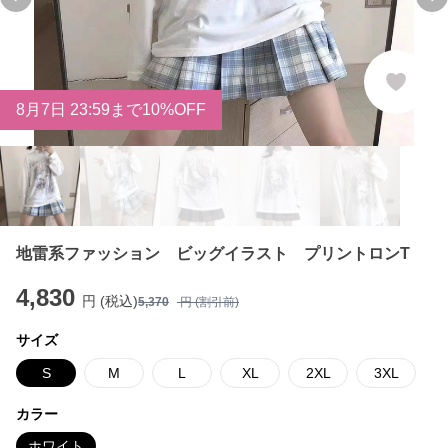
Previous slide
Ne
8
月
7
日 23:59まで10%OFF
地雷系ファッション ビッグイラスト プリントロンT
4,830
円 (税込)
5,370
円 (割引前)
サイズ
S
M
L
XL
2XL
3XL
カラー
ホワイト