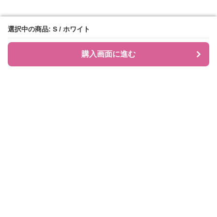
選択中の商品: S / ホワイト
選択中の商品: S / ホワイト
購入画面に進む
購入画面に進む
JIRAPI
について
利用規約