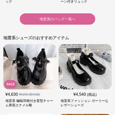
ック
ーン付きリュック
地雷系
の
バッグ
一覧へ
地雷系シューズのおすすめアイテム
SALE
¥
4,630
¥
4,540
(税込)
¥
5150
(割引前)
地雷系 蝙蝠羽根付き星型チャー
地雷系ファッション ガーリーな
ム厚底エナメル靴
レザーシューズ