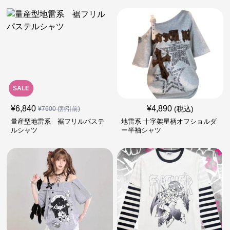
SALE
¥
6,840
¥
4,890
(税込)
¥
7600
(割引前)
量産型地雷系 裾フリルパステ
地雷系 十字架星柄オフショルダ
ルシャツ
ー半袖シャツ