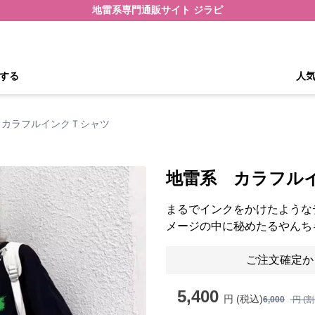
地雷系専門通販サイト ジラピ
する
人
 カラフルインクＴシャツ
地雷系 カラフル
まるでインクをかけたような
メージの中に秘めたるやんち
ご注文確定か
5,400
円 (税込)
6,000
円 (