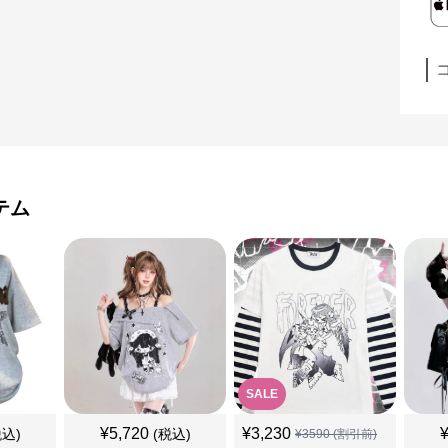
テム
SALE
¥
5,720
¥
3,230
税込)
(税込)
¥
3590
(割引前)