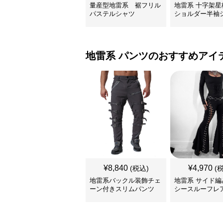
量産型地雷系 裾フリル
地雷系 十字架星
パステルシャツ
ショルダー半袖
地雷系
パンツ
のおすすめアイ
¥
8,840
¥
4,970
(税込)
(
地雷系バックル装飾チェ
地雷系 サイド編
ーン付きスリムパンツ
シースルーフレ