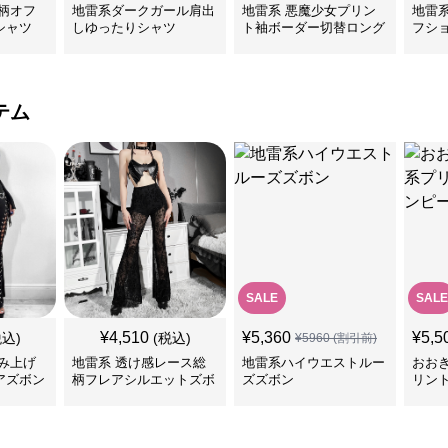
柄オフ
地雷系ダークガール肩出
地雷系 悪魔少女プリン
地雷
シャツ
しゆったりシャツ
ト袖ボーダー切替ロング
フシ
Tシャツ
ツ
テム
SALE
SALE
¥
4,510
¥
5,360
¥
5,5
税込)
(税込)
¥
5960
(割引前)
み上げ
地雷系 透け感レース総
地雷系ハイウエストルー
おお
アズボン
柄フレアシルエットズボ
ズズボン
リン
ン
ス＆