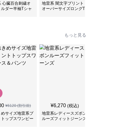
系 心臓百合刺繍オ
地雷系 闇文字プリント
地雷系 子猫ちゃんプリ
ョルダー半袖Tシャ
オーバーサイズロングT
ントゆるだぼ半袖Tシャ
シャツ
ツ
もっと見る
00
¥
6,270
¥
5,790
(税込)
(税込)
¥
6120
(割引前)
きめサイズ地雷系プ
地雷系レディースズボン
切りっぱなしデニム シ
トトップスワンピー
ルーズフィットジーンズ
ョート丈 地雷系ズボン
パンツ