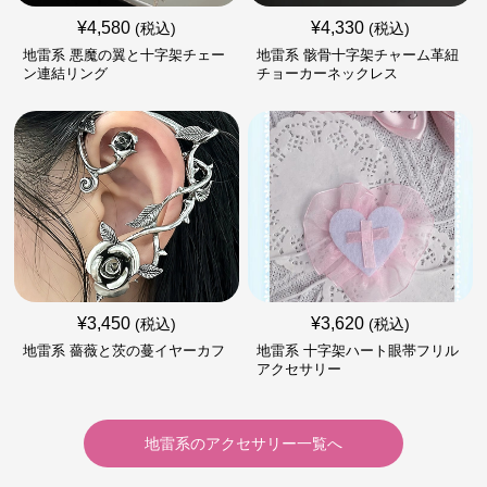
¥
4,580
¥
4,330
(税込)
(税込)
地雷系 悪魔の翼と十字架チェー
地雷系 骸骨十字架チャーム革紐
ン連結リング
チョーカーネックレス
¥
3,450
¥
3,620
(税込)
(税込)
地雷系 薔薇と茨の蔓イヤーカフ
地雷系 十字架ハート眼帯フリル
アクセサリー
地雷系
の
アクセサリー
一覧へ