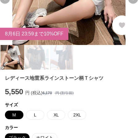
Previous slide
Ne
8
月
6
日 23:59まで10%OFF
レディース地雷系ラインストーン柄Ｔシャツ
5,550
円 (税込)
6,170
円 (割引前)
サイズ
M
L
XL
2XL
カラー
ブラック
ホワイト