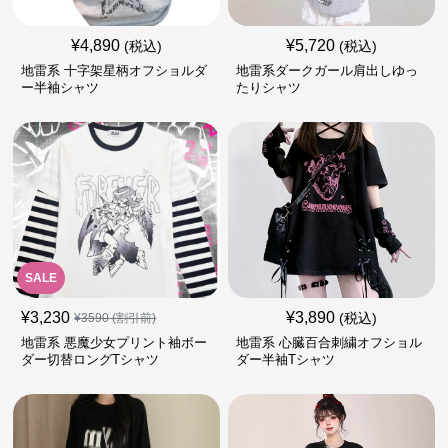
¥
4,890
¥
5,720
(税込)
(税込)
地雷系 十字架星柄オフショルダ
地雷系ダークガール肩出しゆっ
ー半袖シャツ
たりシャツ
SALE
¥
3,230
¥
3,890
(税込)
¥
3590
(割引前)
地雷系 悪魔少女プリント袖ボー
地雷系 心臓百合刺繍オフショル
ダー切替ロングTシャツ
ダー半袖Tシャツ