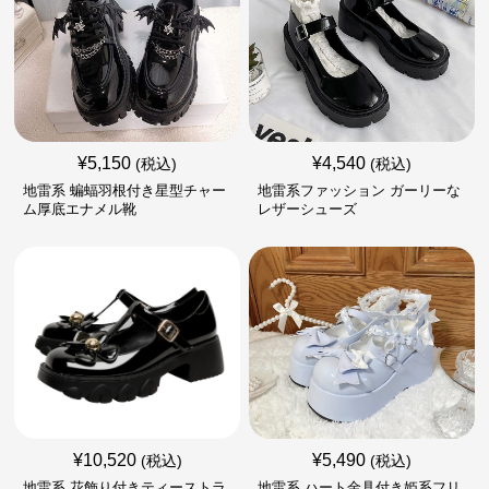
¥
5,150
¥
4,540
(税込)
(税込)
地雷系 蝙蝠羽根付き星型チャー
地雷系ファッション ガーリーな
ム厚底エナメル靴
レザーシューズ
¥
10,520
¥
5,490
(税込)
(税込)
地雷系 花飾り付きティーストラ
地雷系 ハート金具付き姫系フリ