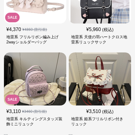
SALE
¥
4,370
¥
5,960
(税込)
¥
4860
(割引前)
地雷系 フリルリボン編み上げ
地雷系 天使の羽ハートクロス地
2wayショルダーバッグ
雷系リュックサック
SALE
¥
3,110
¥
3,510
(税込)
¥
3460
(割引前)
地雷系 キルティングスタッズ装
地雷系 姫系フリルリボン付き
飾ミニリュック
リュック