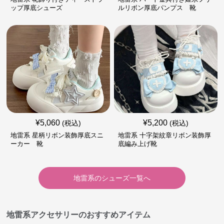
ップ厚底シューズ
ルリボン厚底パンプス 靴
¥
5,060
¥
5,200
(税込)
(税込)
地雷系 星柄リボン装飾厚底スニ
地雷系 十字架紋章リボン装飾厚
ーカー 靴
底編み上げ靴
地雷系
の
シューズ
一覧へ
地雷系アクセサリーのおすすめアイテム