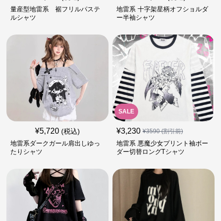
量産型地雷系 裾フリルパステ
地雷系 十字架星柄オフショルダ
ルシャツ
ー半袖シャツ
SALE
¥
5,720
¥
3,230
(税込)
¥
3590
(割引前)
地雷系ダークガール肩出しゆっ
地雷系 悪魔少女プリント袖ボー
たりシャツ
ダー切替ロングTシャツ