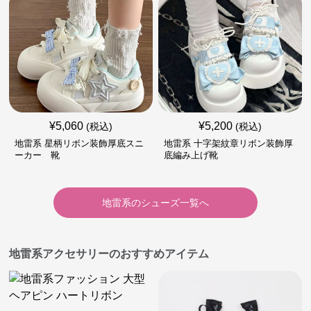
¥
5,060
¥
5,200
(税込)
(税込)
地雷系 星柄リボン装飾厚底スニ
地雷系 十字架紋章リボン装飾厚
ーカー 靴
底編み上げ靴
地雷系
の
シューズ
一覧へ
地雷系アクセサリーのおすすめアイテム