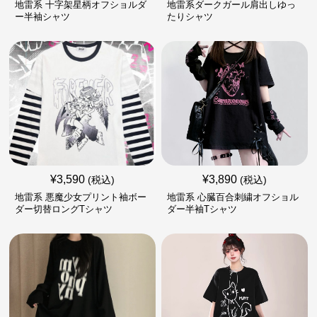
地雷系 十字架星柄オフショルダ
地雷系ダークガール肩出しゆっ
ー半袖シャツ
たりシャツ
¥
3,590
¥
3,890
(税込)
(税込)
地雷系 悪魔少女プリント袖ボー
地雷系 心臓百合刺繍オフショル
ダー切替ロングTシャツ
ダー半袖Tシャツ