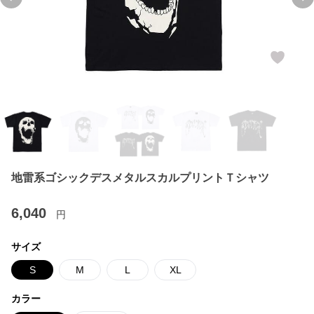
Previous slide
Ne
地雷系ゴシックデスメタルスカルプリントＴシャツ
6,040
円
サイズ
S
M
L
XL
カラー