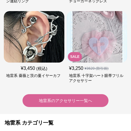
ン連結リング
チョーカーネックレス
SALE
¥
3,450
¥
3,250
(税込)
¥
3620
(割引前)
地雷系 薔薇と茨の蔓イヤーカフ
地雷系 十字架ハート眼帯フリル
アクセサリー
地雷系
の
アクセサリー
一覧へ
地雷系 カテゴリ一覧