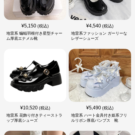
¥
5,150
¥
4,540
(税込)
(税込)
地雷系 蝙蝠羽根付き星型チャー
地雷系ファッション ガーリーな
ム厚底エナメル靴
レザーシューズ
¥
10,520
¥
5,490
(税込)
(税込)
地雷系 花飾り付きティーストラ
地雷系 ハート金具付き姫系フリ
ップ厚底シューズ
ルリボン厚底パンプス 靴