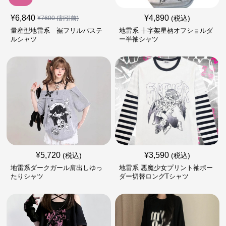
¥
6,840
¥
4,890
(税込)
¥
7600
(割引前)
量産型地雷系 裾フリルパステ
地雷系 十字架星柄オフショルダ
ルシャツ
ー半袖シャツ
¥
5,720
¥
3,590
(税込)
(税込)
地雷系ダークガール肩出しゆっ
地雷系 悪魔少女プリント袖ボー
たりシャツ
ダー切替ロングTシャツ