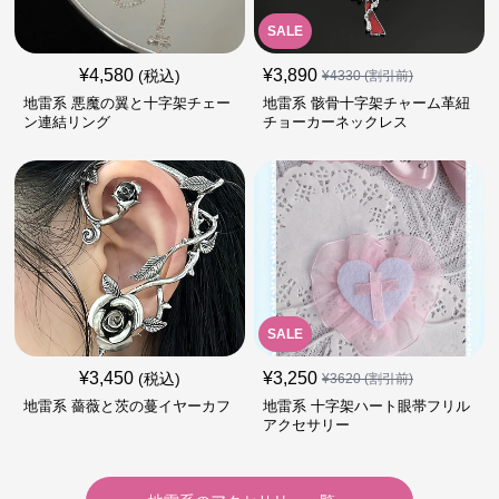
SALE
¥
4,580
¥
3,890
(税込)
¥
4330
(割引前)
地雷系 悪魔の翼と十字架チェー
地雷系 骸骨十字架チャーム革紐
ン連結リング
チョーカーネックレス
SALE
¥
3,450
¥
3,250
(税込)
¥
3620
(割引前)
地雷系 薔薇と茨の蔓イヤーカフ
地雷系 十字架ハート眼帯フリル
アクセサリー