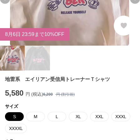
Previous slide
Ne
8
月
6
日 23:59まで10%OFF
地雷系 エイリアン受信局トレーナーＴシャツ
5,580
円 (税込)
6,200
円 (割引前)
サイズ
S
M
L
XL
XXL
XXXL
XXXXL