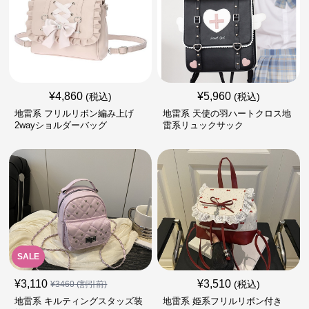
¥
4,860
¥
5,960
(税込)
(税込)
地雷系 フリルリボン編み上げ
地雷系 天使の羽ハートクロス地
2wayショルダーバッグ
雷系リュックサック
SALE
¥
3,110
¥
3,510
(税込)
¥
3460
(割引前)
地雷系 キルティングスタッズ装
地雷系 姫系フリルリボン付き