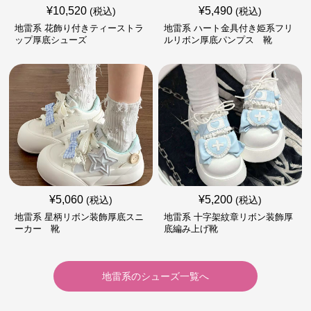
¥
10,520
¥
5,490
(税込)
(税込)
地雷系 花飾り付きティーストラ
地雷系 ハート金具付き姫系フリ
ップ厚底シューズ
ルリボン厚底パンプス 靴
¥
5,060
¥
5,200
(税込)
(税込)
地雷系 星柄リボン装飾厚底スニ
地雷系 十字架紋章リボン装飾厚
ーカー 靴
底編み上げ靴
地雷系
の
シューズ
一覧へ