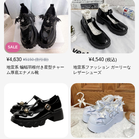
SALE
¥
4,630
¥
4,540
(税込)
¥
5150
(割引前)
地雷系 蝙蝠羽根付き星型チャー
地雷系ファッション ガーリーな
ム厚底エナメル靴
レザーシューズ