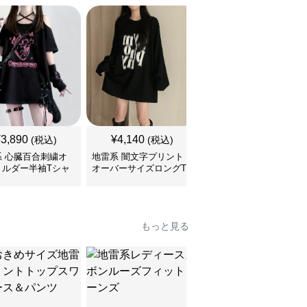
¥
3,890
¥
4,140
¥
3,460
(税込)
(税込)
(税込)
系 心臓百合刺繍オ
地雷系 闇文字プリント
地雷系 子猫ちゃんプリ
ョルダー半袖Tシャ
オーバーサイズロングT
ントゆるだぼ半袖Tシャ
シャツ
ツ
もっと見る