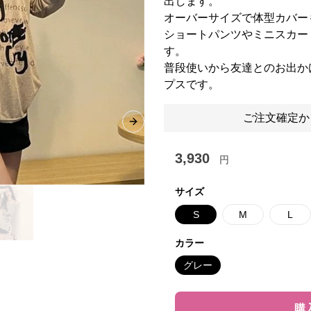
出します。
オーバーサイズで体型カバー
ショートパンツやミニスカー
す。
普段使いから友達とのお出か
プスです。
ご注文確定か
Next slide
3,930
円
サイズ
S
M
L
カラー
グレー
購