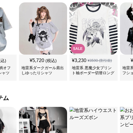
SALE
¥
5,720
¥
3,230
税込)
(税込)
¥
3590
(割引前)
柄オフ
地雷系ダークガール肩出
地雷系 悪魔少女プリン
地雷
シャツ
しゆったりシャツ
ト袖ボーダー切替ロング
フシ
Tシャツ
ツ
テム