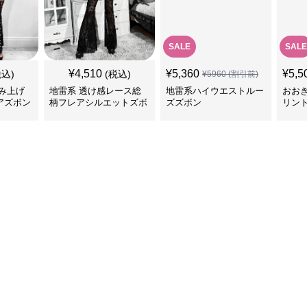
SALE
SALE
¥
4,510
¥
5,360
¥
5,5
税込)
(税込)
¥
5960
(割引前)
み上げ
地雷系 透け感レース総
地雷系ハイウエストルー
おお
アズボン
柄フレアシルエットズボ
ズズボン
リン
ン
ス＆