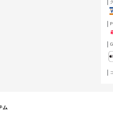
P
G
テム