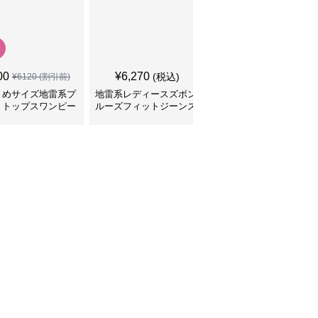
00
¥
6,270
¥
5,790
(税込)
(税込)
¥
6120
(割引前)
きめサイズ地雷系プ
地雷系レディースズボン
切りっぱなしデニム シ
トトップスワンピー
ルーズフィットジーンズ
ョート丈 地雷系ズボン
パンツ