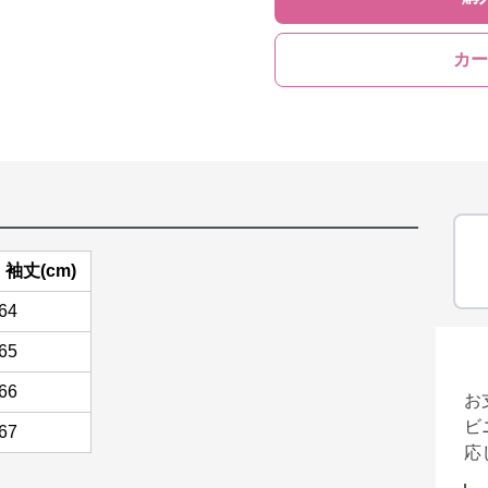
カー
袖丈(cm)
64
65
66
お
ビ
67
応