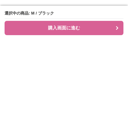
選択中の商品: M / ブラック
選択中の商品: M / ブラック
購入画面に進む
購入画面に進む
JIRAPI
について
利用規約