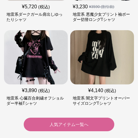
¥
5,720
¥
3,230
(税込)
¥
3590
(割引前)
地雷系ダークガール肩出しゆっ
地雷系 悪魔少女プリント袖ボー
たりシャツ
ダー切替ロングTシャツ
¥
3,890
¥
4,140
(税込)
(税込)
地雷系 心臓百合刺繍オフショル
地雷系 闇文字プリントオーバー
ダー半袖Tシャツ
サイズロングTシャツ
人気アイテム一覧へ