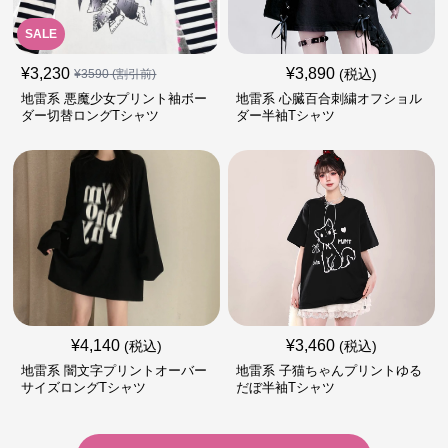
SALE
¥
3,230
¥
3,890
(税込)
¥
3590
(割引前)
地雷系 悪魔少女プリント袖ボー
地雷系 心臓百合刺繍オフショル
ダー切替ロングTシャツ
ダー半袖Tシャツ
¥
4,140
¥
3,460
(税込)
(税込)
地雷系 闇文字プリントオーバー
地雷系 子猫ちゃんプリントゆる
サイズロングTシャツ
だぼ半袖Tシャツ