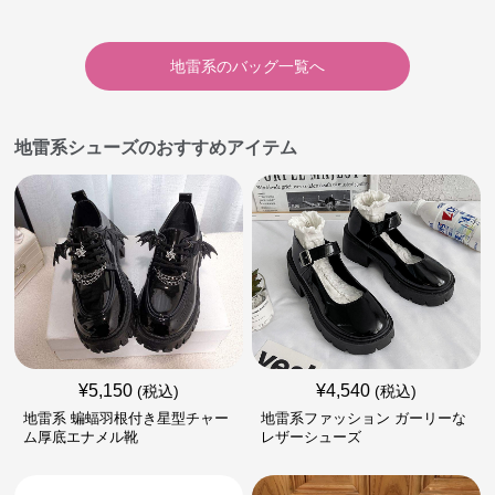
地雷系
の
バッグ
一覧へ
地雷系シューズのおすすめアイテム
¥
5,150
¥
4,540
(税込)
(税込)
地雷系 蝙蝠羽根付き星型チャー
地雷系ファッション ガーリーな
ム厚底エナメル靴
レザーシューズ