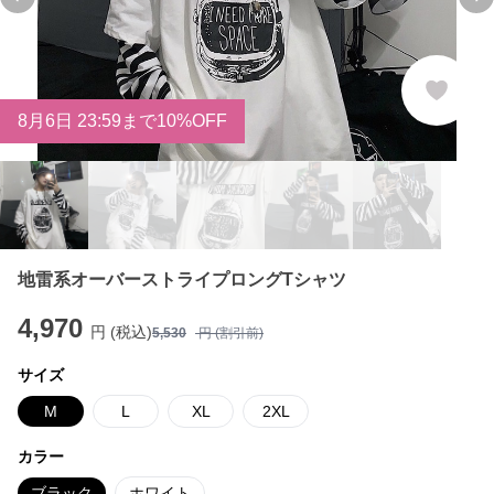
Previous slide
Ne
8
月
6
日 23:59まで10%OFF
地雷系オーバーストライプロングTシャツ
4,970
円 (税込)
5,530
円 (割引前)
サイズ
M
L
XL
2XL
カラー
ブラック
ホワイト