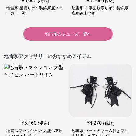
¥
5,060
¥
5,200
(税込)
(税込)
地雷系 星柄リボン装飾厚底スニ
地雷系 十字架紋章リボン装飾厚
ーカー 靴
底編み上げ靴
地雷系
の
シューズ
一覧へ
地雷系アクセサリーのおすすめアイテム
¥
5,460
¥
4,270
(税込)
(税込)
地雷系ファッション 大型ヘアピ
地雷系 ハートチャーム付きフリ
ン ハートリボン
ルリボンヘアクリップ