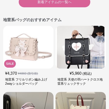
新着アイテムの一覧へ
地雷系バッグのおすすめアイテム
SALE
¥
4,370
¥
5,960
(税込)
¥
4860
(割引前)
地雷系 フリルリボン編み上げ
地雷系 天使の羽ハートクロス地
2wayショルダーバッグ
雷系リュックサック