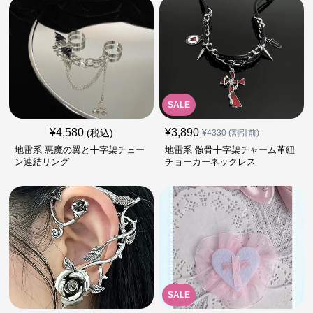
SALE
¥
4,580
¥
3,890
(税込)
¥
4330
(割引前)
地雷系 悪魔の翼と十字架チェー
地雷系 骸骨十字架チャーム革紐
ン連結リング
チョーカーネックレス
SALE