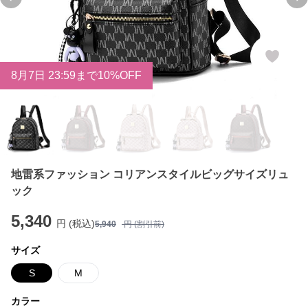
Previous slide
Ne
8
月
7
日 23:59まで10%OFF
地雷系ファッション コリアンスタイルビッグサイズリュ
ック
5,340
円 (税込)
5,940
円 (割引前)
サイズ
S
M
カラー