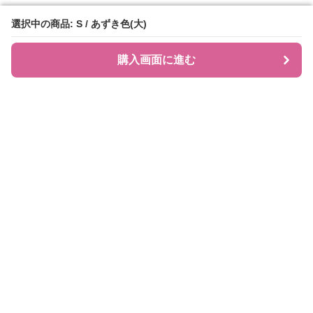
選択中の商品: S / あずき色(大)
選択中の商品: S / あずき色(大)
購入画面に進む
購入画面に進む
JIRAPI
について
利用規約