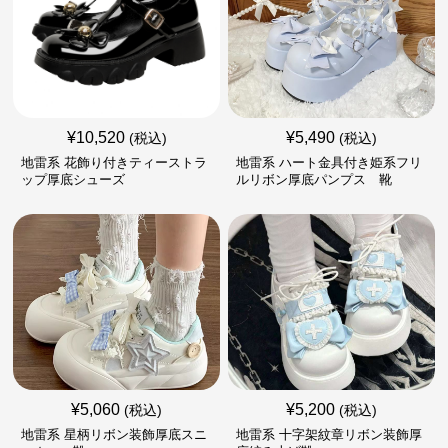
¥
10,520
¥
5,490
(税込)
(税込)
地雷系 花飾り付きティーストラ
地雷系 ハート金具付き姫系フリ
ップ厚底シューズ
ルリボン厚底パンプス 靴
¥
5,060
¥
5,200
(税込)
(税込)
地雷系 星柄リボン装飾厚底スニ
地雷系 十字架紋章リボン装飾厚