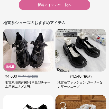
新着アイテムの一覧へ
地雷系シューズのおすすめアイテム
SALE
¥
4,630
¥
4,540
(税込)
¥
5150
(割引前)
地雷系 蝙蝠羽根付き星型チャー
地雷系ファッション ガーリーな
ム厚底エナメル靴
レザーシューズ