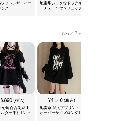
系ソフトレザーイエ
地雷系シックなドッグキ
地雷系ファッション コ
バック
ーチェーン付きリュック
リアンスタイルビッグサ
イズリュック
もっと見る
¥
3,890
¥
4,140
¥
3,460
(税込)
(税込)
(税込)
系 心臓百合刺繍オ
地雷系 闇文字プリント
地雷系 子猫ちゃんプリ
ョルダー半袖Tシャ
オーバーサイズロングT
ントゆるだぼ半袖Tシャ
シャツ
ツ