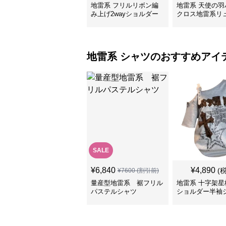
地雷系 フリルリボン編
地雷系 天使の羽
み上げ2wayショルダー
クロス地雷系リ
バッグ
ック
地雷系
シャツ
のおすすめアイ
SALE
¥
6,840
¥
4,890
(
¥
7600
(割引前)
量産型地雷系 裾フリル
地雷系 十字架星
パステルシャツ
ショルダー半袖