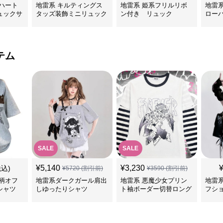
ハート
地雷系 キルティングス
地雷系 姫系フリルリボ
地雷
ュックサ
タッズ装飾ミニリュック
ン付き リュック
ロー
テム
SALE
SALE
¥
5,140
¥
3,230
税込)
¥
5720
(割引前)
¥
3590
(割引前)
柄オフ
地雷系ダークガール肩出
地雷系 悪魔少女プリン
地雷
シャツ
しゆったりシャツ
ト袖ボーダー切替ロング
フシ
Tシャツ
ツ