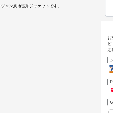
タジャン風地雷系ジャケットです。
お
ビ
応
P
G