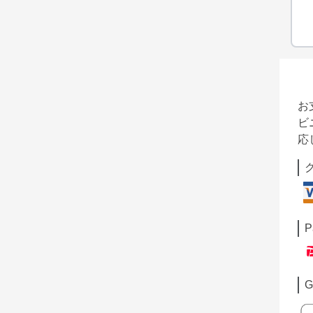
お
ビ
応
P
G