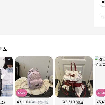
テム
SALE
SALE
¥
3,110
¥
3,510
¥
5,4
税込)
(税込)
¥
3460
(割引前)