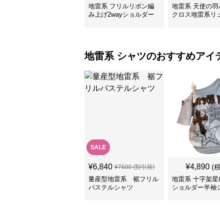
地雷系 フリルリボン編
地雷系 天使の羽
み上げ2wayショルダー
クロス地雷系リ
バッグ
ック
地雷系
シャツ
のおすすめアイ
SALE
¥
6,840
¥
4,890
(
¥
7600
(割引前)
量産型地雷系 裾フリル
地雷系 十字架星
パステルシャツ
ショルダー半袖