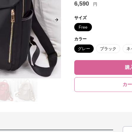
6,590
円
サイズ
Next slide
Free
カラー
グレー
ブラック
ネ
購
カー