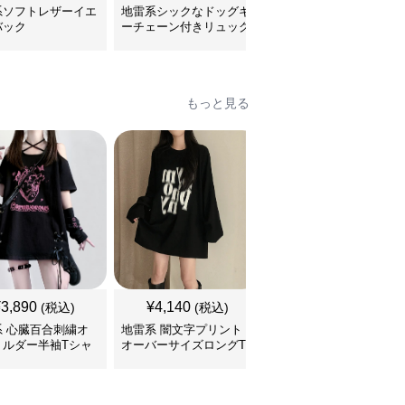
系ソフトレザーイエ
地雷系シックなドッグキ
地雷系ファッション コ
バック
ーチェーン付きリュック
リアンスタイルビッグサ
イズリュック
もっと見る
¥
3,890
¥
4,140
¥
3,460
(税込)
(税込)
(税込)
系 心臓百合刺繍オ
地雷系 闇文字プリント
地雷系 子猫ちゃんプリ
ョルダー半袖Tシャ
オーバーサイズロングT
ントゆるだぼ半袖Tシャ
シャツ
ツ