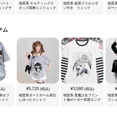
ハート
地雷系 キルティングス
地雷系 姫系フリルリボ
地雷
ュックサ
タッズ装飾ミニリュック
ン付き リュック
ロー
テム
¥
5,720
¥
3,590
税込)
(税込)
(税込)
柄オフ
地雷系ダークガール肩出
地雷系 悪魔少女プリン
地雷
シャツ
しゆったりシャツ
ト袖ボーダー切替ロング
フシ
Tシャツ
ツ