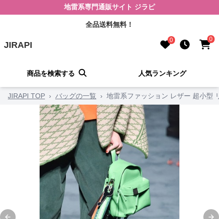
地雷系専門通販サイト ジラピ
全品送料無料！
0
0
JIRAPI
商品を検索する
人気ランキング
JIRAPI TOP
›
バッグの一覧
›
地雷系ファッション レザー 超小型 