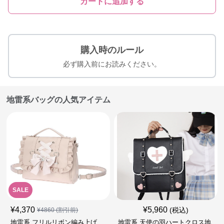
カートに追加する
購入時のルール
必ず購入前にお読みください。
地雷系バッグの人気アイテム
SALE
¥
4,370
¥
5,960
(税込)
¥
4860
(割引前)
地雷系 フリルリボン編み上げ
地雷系 天使の羽ハートクロス地