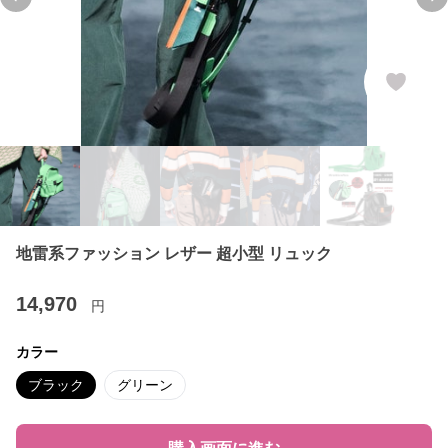
Previous slide
Ne
地雷系ファッション レザー 超小型 リュック
14,970
円
カラー
ブラック
グリーン