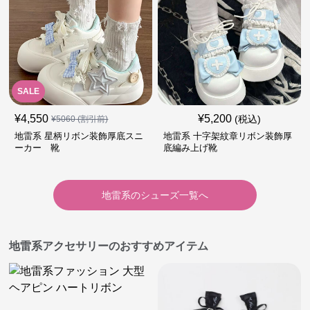
SALE
¥
4,550
¥
5,200
(税込)
¥
5060
(割引前)
地雷系 星柄リボン装飾厚底スニ
地雷系 十字架紋章リボン装飾厚
ーカー 靴
底編み上げ靴
地雷系
の
シューズ
一覧へ
地雷系アクセサリーのおすすめアイテム