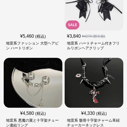
SALE
¥
5,460
¥
3,840
(税込)
¥
4270
(割引前)
地雷系ファッション 大型ヘアピ
地雷系 ハートチャーム付きフリ
ン ハートリボン
ルリボンヘアクリップ
¥
4,580
¥
4,330
(税込)
(税込)
地雷系 悪魔の翼と十字架チェー
地雷系 骸骨十字架チャーム革紐
ン連結リング
チョーカーネックレス