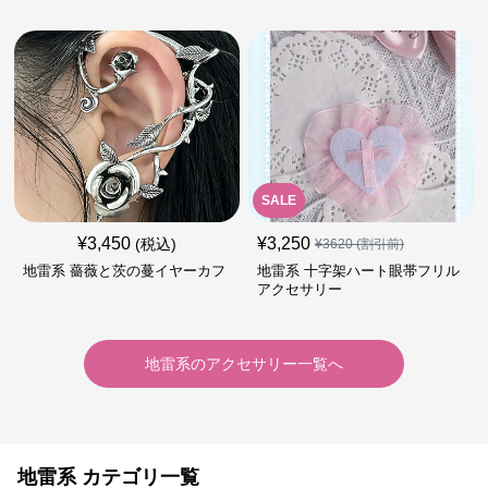
SALE
¥
3,450
¥
3,250
(税込)
¥
3620
(割引前)
地雷系 薔薇と茨の蔓イヤーカフ
地雷系 十字架ハート眼帯フリル
アクセサリー
地雷系
の
アクセサリー
一覧へ
地雷系 カテゴリ一覧