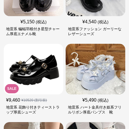
¥
5,150
¥
4,540
(税込)
(税込)
地雷系 蝙蝠羽根付き星型チャー
地雷系ファッション ガーリーな
ム厚底エナメル靴
レザーシューズ
SALE
¥
9,460
¥
5,490
(税込)
¥
10520
(割引前)
地雷系 花飾り付きティーストラ
地雷系 ハート金具付き姫系フリ
ップ厚底シューズ
ルリボン厚底パンプス 靴