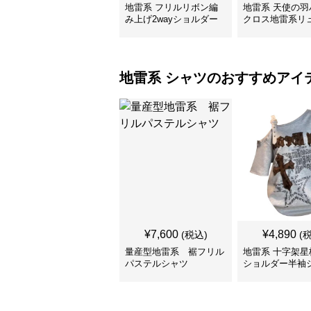
地雷系 フリルリボン編
地雷系 天使の羽
み上げ2wayショルダー
クロス地雷系リ
バッグ
ック
地雷系
シャツ
のおすすめアイ
¥
7,600
¥
4,890
(税込)
(
量産型地雷系 裾フリル
地雷系 十字架星
パステルシャツ
ショルダー半袖