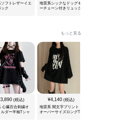
系ソフトレザーイエ
地雷系シックなドッグキ
地雷系ファッション コ
バック
ーチェーン付きリュック
リアンスタイルビッグサ
イズリュック
もっと見る
¥
3,890
¥
4,140
¥
3,460
(税込)
(税込)
(税込)
系 心臓百合刺繍オ
地雷系 闇文字プリント
地雷系 子猫ちゃんプリ
ョルダー半袖Tシャ
オーバーサイズロングT
ントゆるだぼ半袖Tシャ
シャツ
ツ