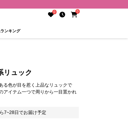
0
0
気ランキング
系リュック
ある色が目を惹く上品なリュックで
のアイテム一つで周りから一目置かれ
ら7~28日でお届け予定