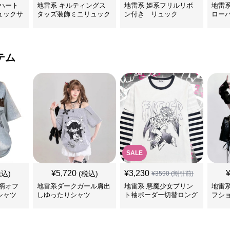
ハート
地雷系 キルティングス
地雷系 姫系フリルリボ
地雷
ュックサ
タッズ装飾ミニリュック
ン付き リュック
ロー
テム
SALE
¥
5,720
¥
3,230
税込)
(税込)
¥
3590
(割引前)
柄オフ
地雷系ダークガール肩出
地雷系 悪魔少女プリン
地雷
シャツ
しゆったりシャツ
ト袖ボーダー切替ロング
フシ
Tシャツ
ツ