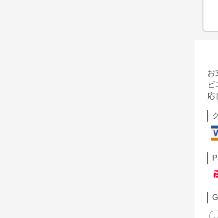
お
ビ
応
P
G