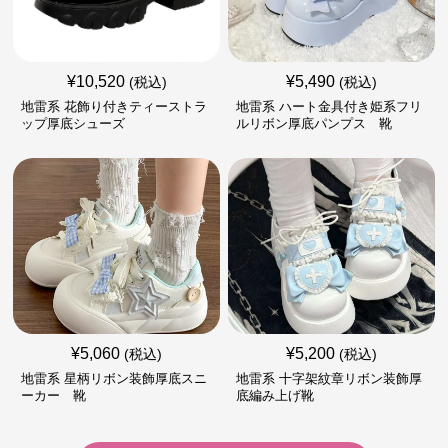
¥
10,520
¥
5,490
(税込)
(税込)
地雷系 花飾り付きティーストラ
地雷系 ハート金具付き姫系フリ
ップ厚底シューズ
ルリボン厚底パンプス 靴
¥
5,060
¥
5,200
(税込)
(税込)
地雷系 星柄リボン装飾厚底スニ
地雷系 十字架紋章リボン装飾厚
ーカー 靴
底編み上げ靴