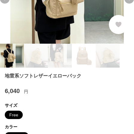
Previous slide
Ne
地雷系ソフトレザーイエローバック
6,040
円
サイズ
Free
カラー