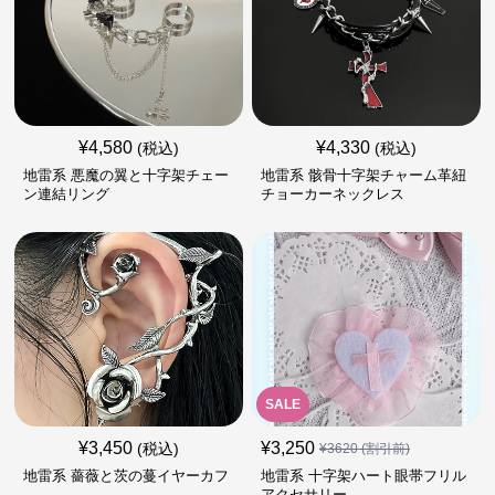
¥
4,580
¥
4,330
(税込)
(税込)
地雷系 悪魔の翼と十字架チェー
地雷系 骸骨十字架チャーム革紐
ン連結リング
チョーカーネックレス
SALE
¥
3,450
¥
3,250
(税込)
¥
3620
(割引前)
地雷系 薔薇と茨の蔓イヤーカフ
地雷系 十字架ハート眼帯フリル
アクセサリー