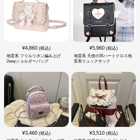
¥
4,860
¥
5,960
(税込)
(税込)
地雷系 フリルリボン編み上げ
地雷系 天使の羽ハートクロス地
2wayショルダーバッグ
雷系リュックサック
¥
3,460
¥
3,510
(税込)
(税込)