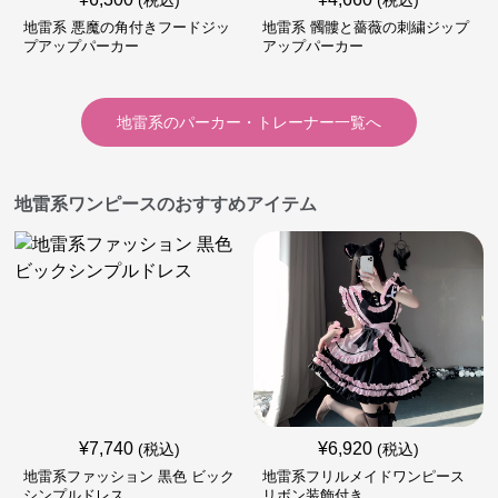
(税込)
(税込)
地雷系 悪魔の角付きフードジッ
地雷系 髑髏と薔薇の刺繍ジップ
プアップパーカー
アップパーカー
地雷系
の
パーカー・トレーナー
一覧へ
地雷系ワンピースのおすすめアイテム
¥
7,740
¥
6,920
(税込)
(税込)
地雷系ファッション 黒色 ビック
地雷系フリルメイドワンピース
シンプルドレス
リボン装飾付き