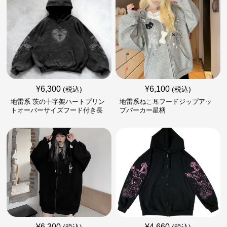
¥
6,300
¥
6,100
(税込)
(税込)
地雷系 茨の十字架ハートプリン
地雷系ねこ耳フードジップアッ
トオーバーサイズフード付き長
プパーカー星柄
袖
¥
6,300
¥
4,660