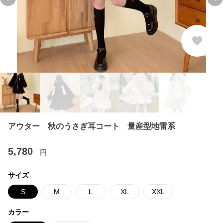
Previous slide
Ne
アウター 秋のうさぎ耳コート 量産型地雷系
5,780
円
サイズ
S
M
L
XL
XXL
カラー