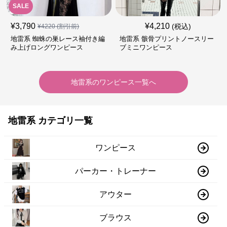
SALE
¥
3,790
¥
4,210
(税込)
¥
4220
(割引前)
地雷系 蜘蛛の巣レース袖付き編
地雷系 骸骨プリントノースリー
み上げロングワンピース
ブミニワンピース
地雷系
の
ワンピース
一覧へ
地雷系 カテゴリ一覧
ワンピース
パーカー・トレーナー
アウター
ブラウス