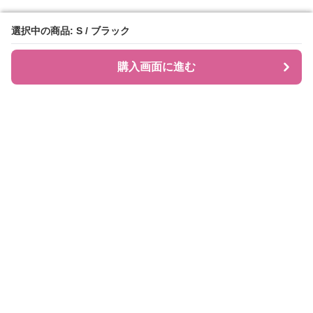
選択中の商品: S / ブラック
選択中の商品: S / ブラック
購入画面に進む
購入画面に進む
JIRAPI
について
利用規約