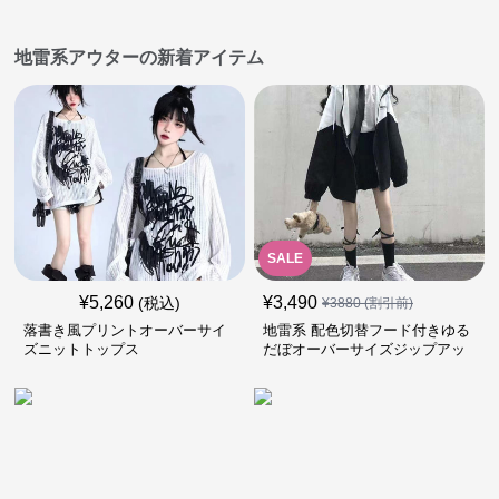
地雷系アウターの新着アイテム
SALE
¥
5,260
¥
3,490
(税込)
¥
3880
(割引前)
落書き風プリントオーバーサイ
地雷系 配色切替フード付きゆる
ズニットトップス
だぼオーバーサイズジップアッ
プジャケット