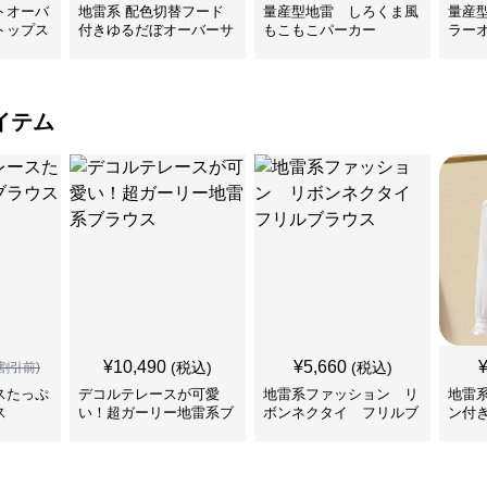
トオーバ
地雷系 配色切替フード
量産型地雷 しろくま風
量産
トップス
付きゆるだぼオーバーサ
もこもこパーカー
ラー
イズジップアップジャケ
カー
ット
イテム
¥
10,490
¥
5,660
(税込)
(税込)
割引前)
スたっぷ
デコルテレースが可愛
地雷系ファッション リ
地雷
ス
い！超ガーリー地雷系ブ
ボンネクタイ フリルブ
ン付
ラウス
ラウス
首元