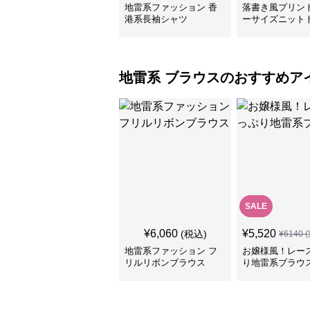
地雷系ファッション 香
落書き風プリン
港系長袖シャツ
ーサイズニット
地雷系
ブラウス
のおすすめア
SALE
¥
6,060
¥
5,520
(税込)
¥
6140
(
地雷系ファッション フ
お嬢様風！レー
リルリボンブラウス
り地雷系ブラウ