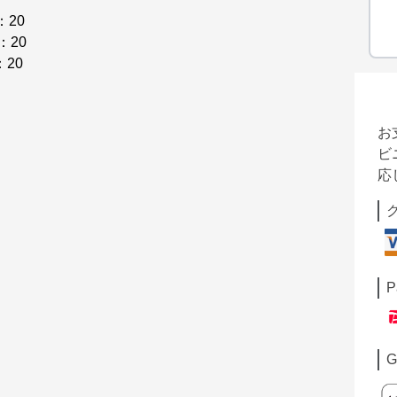
：20
：20
：20
お
ビ
応
P
G