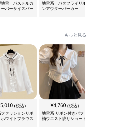
型地雷 パステルカ
地雷系 バタフライリボ
地雷系 KOAKUMAアウ
オーバーサイズパー
ンアウターパーカー
ター”Devil's Horns"
もっと見る
SALE
¥
5,010
¥
4,760
¥
6,220
(税込)
(税込)
¥
6920
(割引前)
系ファッションリボ
地雷系 リボン付きパフ
地雷系 肩開きフリルリ
きホワイトブラウス
袖ウエスト絞りショート
ボン真珠飾りブラウス
のフリルが特徴的
ブラウス