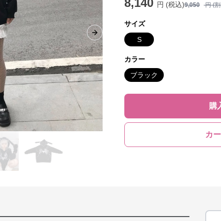
8,140
円 (税込)
9,050
円 (
サイズ
Next slide
S
カラー
ブラック
購
カー