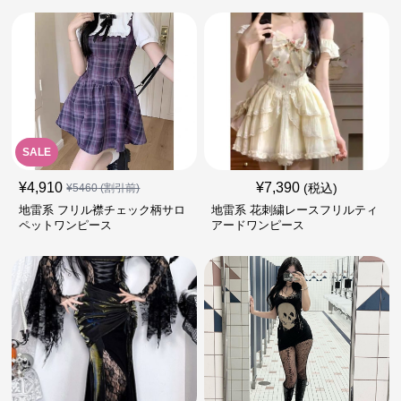
SALE
¥
4,910
¥
7,390
(税込)
¥
5460
(割引前)
地雷系 フリル襟チェック柄サロ
地雷系 花刺繍レースフリルティ
ペットワンピース
アードワンピース