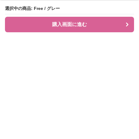
選択中の商品: Free / グレー
選択中の商品: Free / グレー
購入画面に進む
購入画面に進む
JIRAPI
について
利用規約