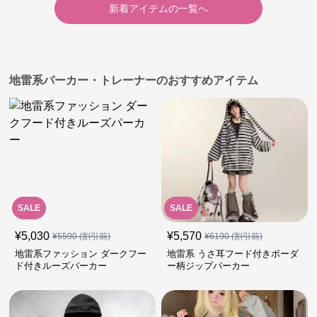
新着アイテムの一覧へ
地雷系パーカー・トレーナーのおすすめアイテム
SALE
SALE
¥
5,030
¥
5,570
¥
5590
(割引前)
¥
6190
(割引前)
地雷系ファッション ダークフー
地雷系 うさ耳フード付きボーダ
ド付きルーズパーカー
ー柄ジップパーカー