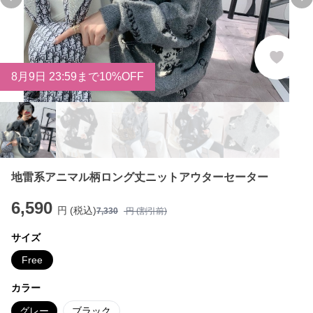
Previous slide
Ne
8
月
9
日 23:59まで10%OFF
地雷系アニマル柄ロング丈ニットアウターセーター
6,590
円 (税込)
7,330
円 (割引前)
サイズ
Free
カラー
グレー
ブラック