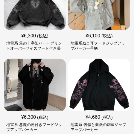
¥
6,300
¥
6,100
(税込)
(税込)
地雷系 茨の十字架ハートプリン
地雷系ねこ耳フードジップアッ
トオーバーサイズフード付き長
プパーカー星柄
袖
¥
6,300
¥
4,660
(税込)
(税込)
地雷系 悪魔の角付きフードジッ
地雷系 髑髏と薔薇の刺繍ジップ
プアップパーカー
アップパーカー