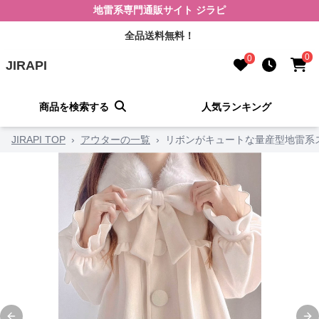
地雷系専門通販サイト ジラピ
全品送料無料！
0
0
JIRAPI
商品を検索する
人気ランキング
JIRAPI TOP
›
アウターの一覧
›
リボンがキュートな量産型地雷系