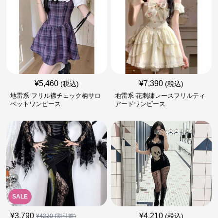
¥
5,460
¥
7,390
(税込)
(税込)
地雷系 フリル襟チェック柄サロ
地雷系 花刺繍レースフリルティ
ペットワンピース
アードワンピース
SALE
¥
3,790
¥
4,210
(税込)
¥
4220
(割引前)