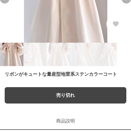
Previous slide
Ne
リボンがキュートな量産型地雷系ステンカラーコート
売り切れ
商品説明