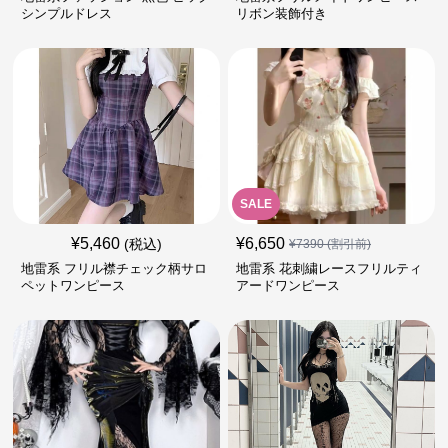
シンプルドレス
リボン装飾付き
SALE
¥
5,460
¥
6,650
(税込)
¥
7390
(割引前)
地雷系 フリル襟チェック柄サロ
地雷系 花刺繍レースフリルティ
ペットワンピース
アードワンピース