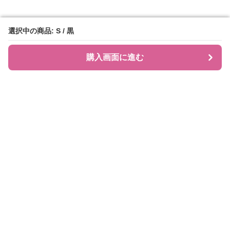
選択中の商品: S / 黒
選択中の商品: S / 黒
購入画面に進む
購入画面に進む
JIRAPI
について
利用規約