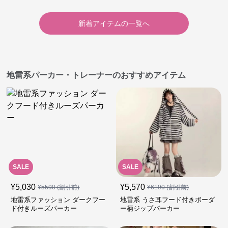
新着アイテムの一覧へ
地雷系パーカー・トレーナーのおすすめアイテム
SALE
SALE
¥
5,030
¥
5,570
¥
5590
(割引前)
¥
6190
(割引前)
地雷系ファッション ダークフー
地雷系 うさ耳フード付きボーダ
ド付きルーズパーカー
ー柄ジップパーカー