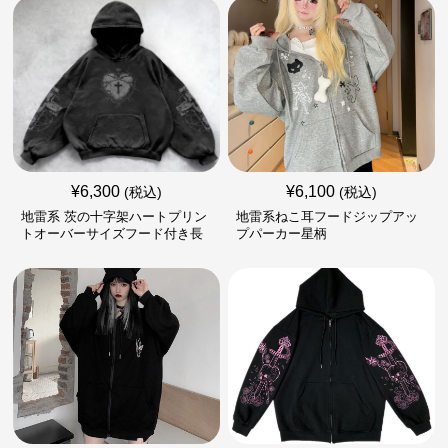
¥
6,300
¥
6,100
(税込)
(税込)
地雷系 茨の十字架ハートプリン
地雷系ねこ耳フードジップアッ
トオーバーサイズフード付き長
プパーカー星柄
袖