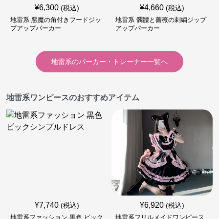
¥
6,300
¥
4,660
(税込)
(税込)
地雷系 悪魔の角付きフードジッ
地雷系 髑髏と薔薇の刺繍ジップ
プアップパーカー
アップパーカー
地雷系
の
パーカー・トレーナー
一覧へ
地雷系ワンピースのおすすめアイテム
¥
7,740
¥
6,920
(税込)
(税込)
地雷系ファッション 黒色 ビック
地雷系フリルメイドワンピース