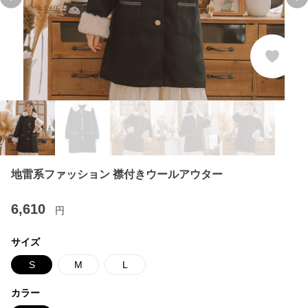
Previous slide
Ne
地雷系ファッション 襟付きウールアウター
6,610
円
サイズ
S
M
L
カラー