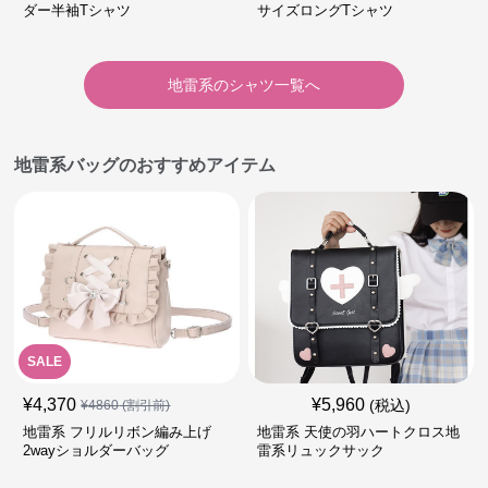
ダー半袖Tシャツ
サイズロングTシャツ
地雷系
の
シャツ
一覧へ
地雷系バッグのおすすめアイテム
SALE
¥
4,370
¥
5,960
(税込)
¥
4860
(割引前)
地雷系 フリルリボン編み上げ
地雷系 天使の羽ハートクロス地
2wayショルダーバッグ
雷系リュックサック