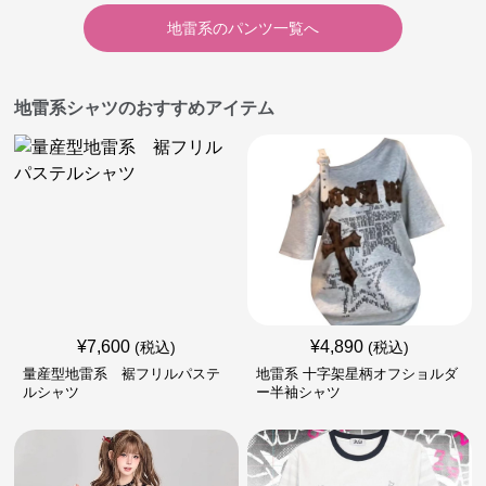
地雷系
の
パンツ
一覧へ
地雷系シャツのおすすめアイテム
¥
7,600
¥
4,890
(税込)
(税込)
量産型地雷系 裾フリルパステ
地雷系 十字架星柄オフショルダ
ルシャツ
ー半袖シャツ