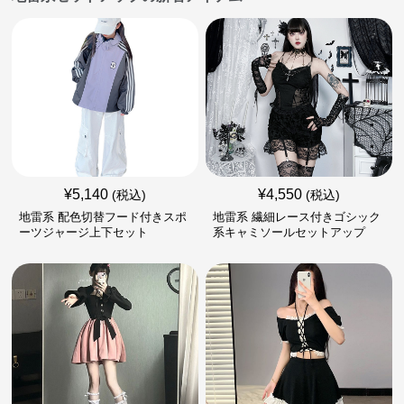
¥
5,140
¥
4,550
(税込)
(税込)
地雷系 配色切替フード付きスポ
地雷系 繊細レース付きゴシック
ーツジャージ上下セット
系キャミソールセットアップ