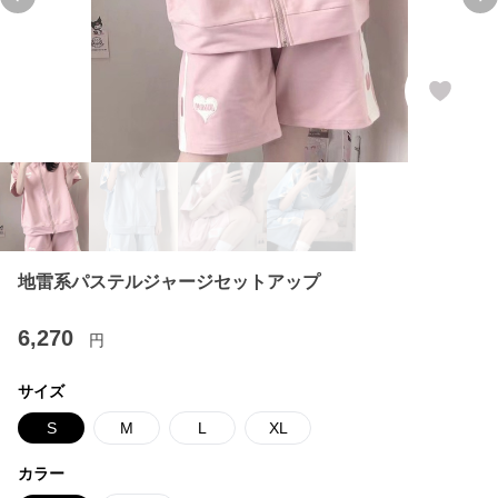
Previous slide
Ne
地雷系パステルジャージセットアップ
6,270
円
サイズ
S
M
L
XL
カラー