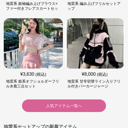
地雷系 姫袖編み上げブラウス×
地雷系 編み上げフリルセットア
ファー付きフレアスカートセッ
ップ
ト
¥
3,630
¥
8,000
(税込)
(税込)
地雷系 姫系オフショルダーフリ
地雷系 甘辛切替ライン入りフリ
ル水着三点セット
ル付きパーカージャージ
人気アイテム一覧へ
地雷系セットアップの新着アイテム