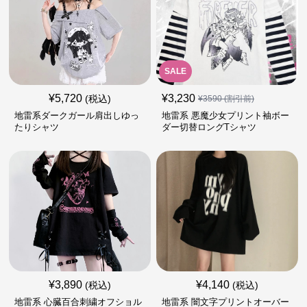
SALE
¥
5,720
¥
3,230
(税込)
¥
3590
(割引前)
地雷系ダークガール肩出しゆっ
地雷系 悪魔少女プリント袖ボー
たりシャツ
ダー切替ロングTシャツ
¥
3,890
¥
4,140
(税込)
(税込)
地雷系 心臓百合刺繍オフショル
地雷系 闇文字プリントオーバー