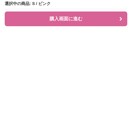
選択中の商品: S / ピンク
選択中の商品: S / ピンク
購入画面に進む
購入画面に進む
JIRAPI
について
利用規約
プライバシー