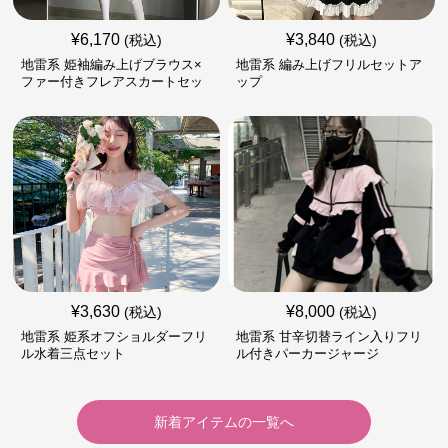
¥
6,170
¥
3,840
(税込)
(税込)
地雷系 姫袖編み上げブラウス×
地雷系 編み上げフリルセットア
ファー付きフレアスカートセッ
ップ
ト
¥
3,630
¥
8,000
(税込)
(税込)
地雷系 姫系オフショルダーフリ
地雷系 甘辛切替ライン入りフリ
ル水着三点セット
ル付きパーカージャージ
新着アイテムの一覧へ