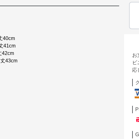
丈40cm
丈41cm
42cm
お
丈43cm
ビ
応
P
G