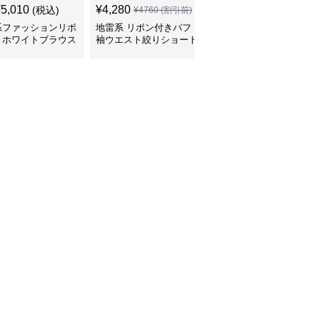
¥
5,010
¥
4,280
¥
6,920
(税込)
(税込)
¥
4760
(割引前)
系ファッションリボ
地雷系 リボン付きパフ
地雷系 肩開きフリルリ
きホワイトブラウス
袖ウエスト絞りショート
ボン真珠飾りブラウス
のフリルが特徴的
ブラウス