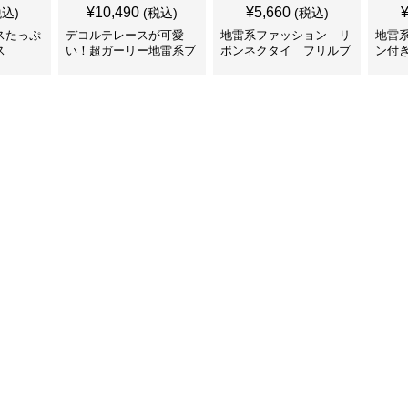
¥
10,490
¥
5,660
税込)
(税込)
(税込)
スたっぷ
デコルテレースが可愛
地雷系ファッション リ
地雷
ス
い！超ガーリー地雷系ブ
ボンネクタイ フリルブ
ン付
ラウス
ラウス
首元