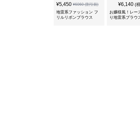
¥
5,450
¥
6,140
(
¥
6060
(割引前)
地雷系ファッション フ
お嬢様風！レー
リルリボンブラウス
り地雷系ブラウ