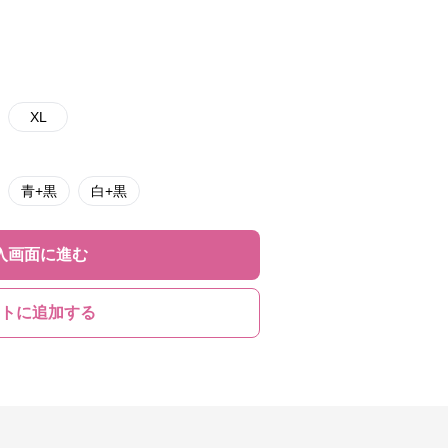
XL
青+黒
白+黒
入画面に進む
トに追加する