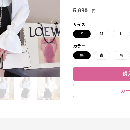
5,690
円
サイズ
Next slide
S
M
L
カラー
黒
青
白
購
カー