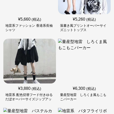
¥
5,660
¥
5,260
(税込)
(税込)
地雷系ファッション 香港系長袖
落書き風プリントオーバーサイ
シャツ
ズニットトップス
¥
3,880
¥
6,300
(税込)
(税込)
地雷系 配色切替フード付きゆる
量産型地雷 しろくま風もこも
だぼオーバーサイズジップアッ
こパーカー
プジャケット