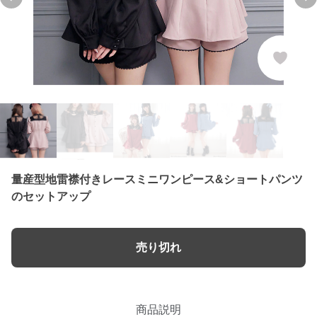
Previous slide
Ne
量産型地雷襟付きレースミニワンピース&ショートパンツ
のセットアップ
売り切れ
商品説明