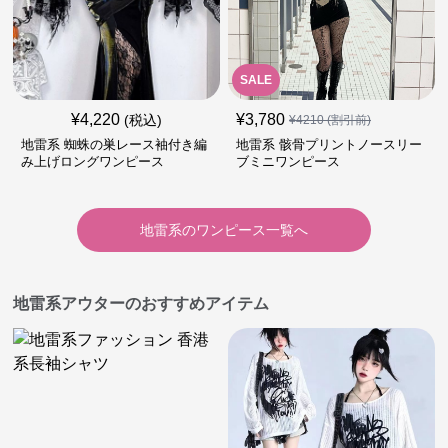
SALE
¥
4,220
¥
3,780
(税込)
¥
4210
(割引前)
地雷系 蜘蛛の巣レース袖付き編
地雷系 骸骨プリントノースリー
み上げロングワンピース
ブミニワンピース
地雷系
の
ワンピース
一覧へ
地雷系アウターのおすすめアイテム