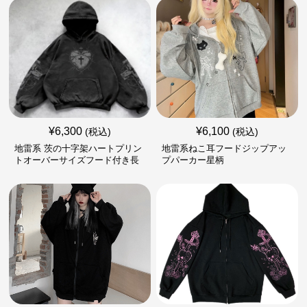
¥
6,300
¥
6,100
(税込)
(税込)
地雷系 茨の十字架ハートプリン
地雷系ねこ耳フードジップアッ
トオーバーサイズフード付き長
プパーカー星柄
袖