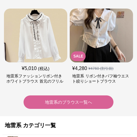
SALE
¥
5,010
¥
4,280
(税込)
¥
4760
(割引前)
地雷系ファッションリボン付き
地雷系 リボン付きパフ袖ウエス
ホワイトブラウス 首元のフリル
ト絞りショートブラウス
が特徴的
地雷系
の
ブラウス
一覧へ
地雷系 カテゴリ一覧