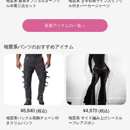
地雷系 姫系オフショルダーフリ
地雷系 甘辛切替ライン入りフリ
ル水着三点セット
ル付きパーカージャージ
新着アイテムの一覧へ
地雷系パンツのおすすめアイテム
¥
8,840
¥
4,970
(税込)
(税込)
地雷系バックル装飾チェーン付
地雷系 サイド編み上げシースル
きスリムパンツ
ーフレアズボン