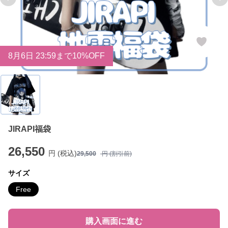
Previous slide
Ne
8
月
6
日 23:59まで10%OFF
JIRAPI福袋
26,550
円 (税込)
29,500
円 (割引前)
サイズ
Free
購入画面に進む