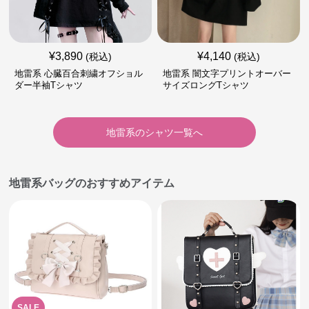
¥
3,890
¥
4,140
(税込)
(税込)
地雷系 心臓百合刺繍オフショル
地雷系 闇文字プリントオーバー
ダー半袖Tシャツ
サイズロングTシャツ
地雷系
の
シャツ
一覧へ
地雷系バッグのおすすめアイテム
SALE