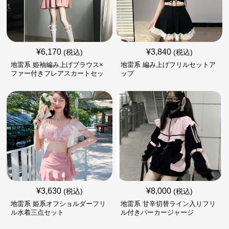
¥
6,170
¥
3,840
(税込)
(税込)
地雷系 姫袖編み上げブラウス×
地雷系 編み上げフリルセットア
ファー付きフレアスカートセッ
ップ
ト
¥
3,630
¥
8,000
(税込)
(税込)
地雷系 姫系オフショルダーフリ
地雷系 甘辛切替ライン入りフリ
ル水着三点セット
ル付きパーカージャージ