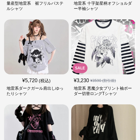
量産型地雷系 裾フリルパステ
地雷系 十字架星柄オフショルダ
ルシャツ
ー半袖シャツ
SALE
¥
5,720
¥
3,230
(税込)
¥
3590
(割引前)
地雷系ダークガール肩出しゆっ
地雷系 悪魔少女プリント袖ボー
たりシャツ
ダー切替ロングTシャツ