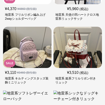
¥
4,370
¥
5,960
(税込)
¥
4860
(割引前)
地雷系 フリルリボン編み上げ
地雷系 天使の羽ハートクロス地
2wayショルダーバッグ
雷系リュックサック
SALE
¥
3,110
¥
3,510
(税込)
¥
3460
(割引前)
地雷系 キルティングスタッズ装
地雷系 姫系フリルリボン付き
飾ミニリュック
リュック