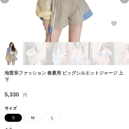
Previous slide
Ne
地雷系ファッション 春夏用 ビッグシルエットジャージ 上
下
5,330
円
サイズ
S
M
L