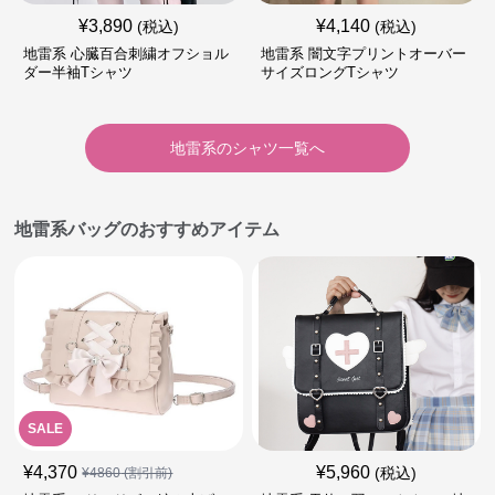
¥
3,890
¥
4,140
(税込)
(税込)
地雷系 心臓百合刺繍オフショル
地雷系 闇文字プリントオーバー
ダー半袖Tシャツ
サイズロングTシャツ
地雷系
の
シャツ
一覧へ
地雷系バッグのおすすめアイテム
SALE
¥
4,370
¥
5,960
(税込)
¥
4860
(割引前)