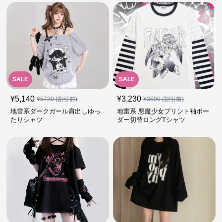
SALE
SALE
¥
5,140
¥
3,230
¥
5720
(割引前)
¥
3590
(割引前)
地雷系ダークガール肩出しゆっ
地雷系 悪魔少女プリント袖ボー
たりシャツ
ダー切替ロングTシャツ