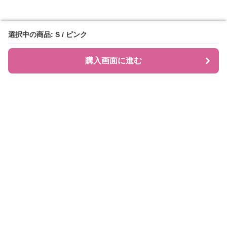
選択中の商品: S / ピンク
選択中の商品: S / ピンク
購入画面に進む
購入画面に進む
JIRAPI
について
利用規約