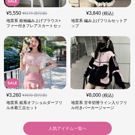
SALE
¥
5,550
¥
3,840
(税込)
¥
6170
(割引前)
地雷系 姫袖編み上げブラウス×
地雷系 編み上げフリルセットア
ファー付きフレアスカートセッ
ップ
ト
SALE
¥
3,260
¥
8,000
(税込)
¥
3630
(割引前)
地雷系 姫系オフショルダーフリ
地雷系 甘辛切替ライン入りフリ
ル水着三点セット
ル付きパーカージャージ
人気アイテム一覧へ