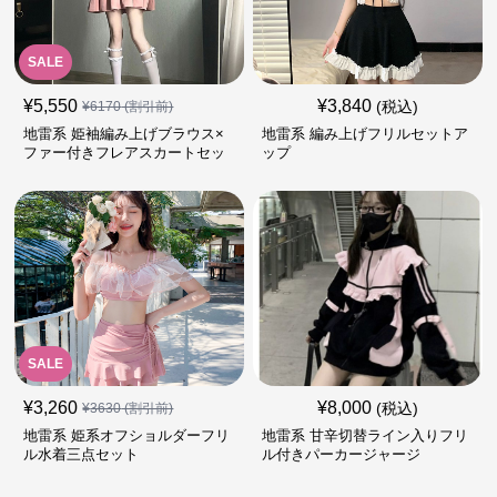
SALE
¥
5,550
¥
3,840
(税込)
¥
6170
(割引前)
地雷系 姫袖編み上げブラウス×
地雷系 編み上げフリルセットア
ファー付きフレアスカートセッ
ップ
ト
SALE
¥
3,260
¥
8,000
(税込)
¥
3630
(割引前)
地雷系 姫系オフショルダーフリ
地雷系 甘辛切替ライン入りフリ
ル水着三点セット
ル付きパーカージャージ