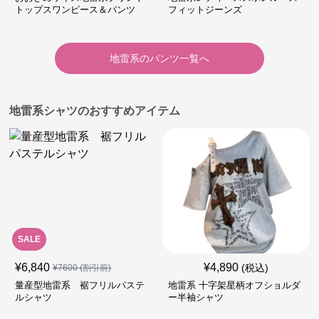
トップスワンピース＆パンツ
フィットジーンズ
地雷系
の
パンツ
一覧へ
地雷系シャツのおすすめアイテム
SALE
¥
6,840
¥
4,890
(税込)
¥
7600
(割引前)
量産型地雷系 裾フリルパステ
地雷系 十字架星柄オフショルダ
ルシャツ
ー半袖シャツ