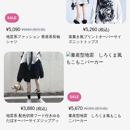
SALE
¥
5,090
¥
5,260
(税込)
¥
5660
(割引前)
地雷系ファッション 香港系長袖
落書き風プリントオーバーサイ
シャツ
ズニットトップス
SALE
¥
3,880
¥
5,670
(税込)
¥
6300
(割引前)
地雷系 配色切替フード付きゆる
量産型地雷 しろくま風もこも
だぼオーバーサイズジップアッ
こパーカー
プジャケット