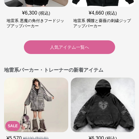
¥
6,300
¥
4,660
(税込)
(税込)
地雷系 悪魔の角付きフードジッ
地雷系 髑髏と薔薇の刺繍ジップ
プアップパーカー
アップパーカー
人気アイテム一覧へ
地雷系パーカー・トレーナーの新着アイテム
SALE
¥
5,570
¥
6,300
(税込)
¥
6190
(割引前)