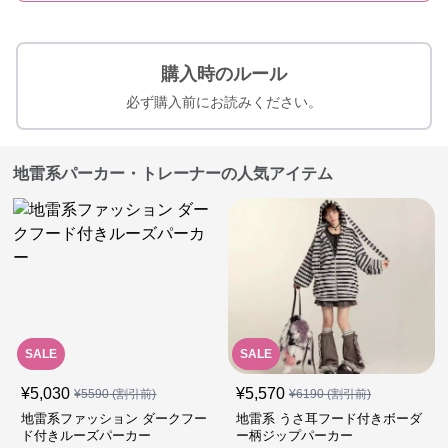
購入時のルール
必ず購入前にお読みください。
地雷系パーカー・トレーナーの人気アイテム
SALE
SALE
¥
5,030
¥
5,570
¥
5590
(割引前)
¥
6190
(割引前)
地雷系ファッション ダークフー
地雷系 うさ耳フード付きボーダ
ド付きルーズパーカー
ー柄ジップパーカー