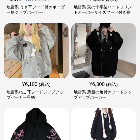
地雷系 うさ耳フード付きボーダ
地雷系 茨の十字架ハートプリン
ー柄ジップパーカー
トオーバーサイズフード付き長
袖
¥
6,100
¥
6,300
(税込)
(税込)
地雷系ねこ耳フードジップアッ
地雷系 悪魔の角付きフードジッ
プパーカー星柄
プアップパーカー