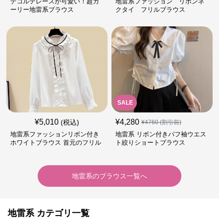
デコルテレースが可愛い！超ガ
地雷系ファッション リボンネ
ーリー地雷系ブラウス
クタイ フリルブラウス
SALE
¥
5,010
¥
4,280
(税込)
¥
4760
(割引前)
地雷系ファッションリボン付き
地雷系 リボン付きパフ袖ウエス
ホワイトブラウス 首元のフリル
ト絞りショートブラウス
が特徴的
地雷系
の
ブラウス
一覧へ
地雷系 カテゴリ一覧