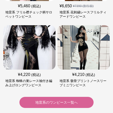
¥
5,460
¥
6,650
(税込)
¥
7390
(割引前)
地雷系 フリル襟チェック柄サロ
地雷系 花刺繍レースフリルティ
ペットワンピース
アードワンピース
¥
4,220
¥
4,210
(税込)
(税込)
地雷系 蜘蛛の巣レース袖付き編
地雷系 骸骨プリントノースリー
み上げロングワンピース
ブミニワンピース
地雷系
の
ワンピース
一覧へ