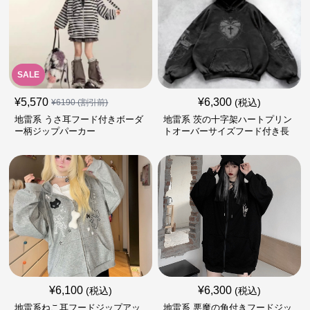
SALE
¥
5,570
¥
6,300
(税込)
¥
6190
(割引前)
地雷系 うさ耳フード付きボーダ
地雷系 茨の十字架ハートプリン
ー柄ジップパーカー
トオーバーサイズフード付き長
袖
¥
6,100
¥
6,300
(税込)
(税込)
地雷系ねこ耳フードジップアッ
地雷系 悪魔の角付きフードジッ