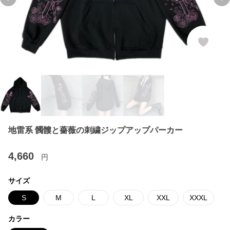
Previous slide
Ne
地雷系 髑髏と薔薇の刺繍ジップアップパーカー
4,660
円
サイズ
S
M
L
XL
XXL
XXXL
カラー