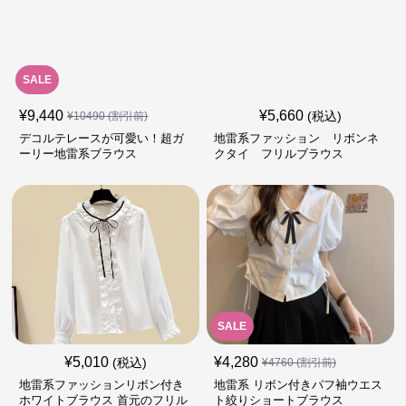
SALE
¥
9,440
¥
5,660
(税込)
¥
10490
(割引前)
デコルテレースが可愛い！超ガ
地雷系ファッション リボンネ
ーリー地雷系ブラウス
クタイ フリルブラウス
SALE
¥
5,010
¥
4,280
(税込)
¥
4760
(割引前)
地雷系ファッションリボン付き
地雷系 リボン付きパフ袖ウエス
ホワイトブラウス 首元のフリル
ト絞りショートブラウス