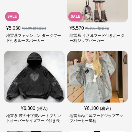
SALE
SALE
¥
5,030
¥
5,570
¥
5590
(割引前)
¥
6190
(割引前)
地雷系ファッション ダークフー
地雷系 うさ耳フード付きボーダ
ド付きルーズパーカー
ー柄ジップパーカー
¥
6,300
¥
6,100
(税込)
(税込)
地雷系 茨の十字架ハートプリン
地雷系ねこ耳フードジップアッ
トオーバーサイズフード付き長
プパーカー星柄
袖