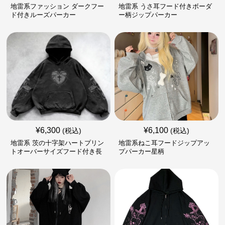
地雷系ファッション ダークフー
地雷系 うさ耳フード付きボーダ
ド付きルーズパーカー
ー柄ジップパーカー
¥
6,300
¥
6,100
(税込)
(税込)
地雷系 茨の十字架ハートプリン
地雷系ねこ耳フードジップアッ
トオーバーサイズフード付き長
プパーカー星柄
袖