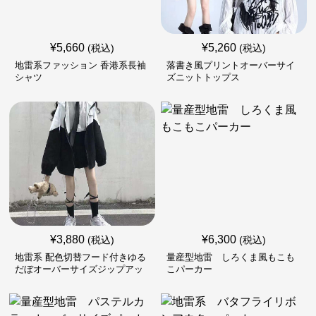
¥
5,660
¥
5,260
(税込)
(税込)
地雷系ファッション 香港系長袖
落書き風プリントオーバーサイ
シャツ
ズニットトップス
¥
3,880
¥
6,300
(税込)
(税込)
地雷系 配色切替フード付きゆる
量産型地雷 しろくま風もこも
だぼオーバーサイズジップアッ
こパーカー
プジャケット