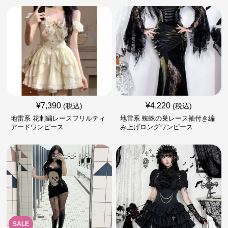
¥
7,390
¥
4,220
(税込)
(税込)
地雷系 花刺繍レースフリルティ
地雷系 蜘蛛の巣レース袖付き編
アードワンピース
み上げロングワンピース
SALE