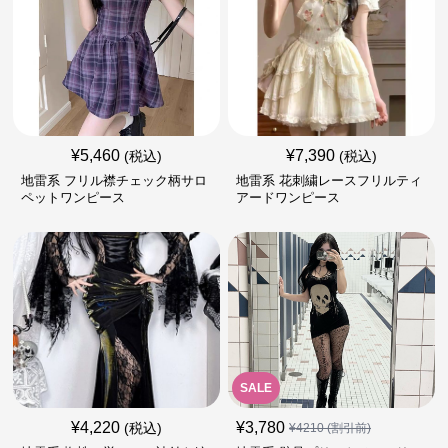
¥
5,460
¥
7,390
(税込)
(税込)
地雷系 フリル襟チェック柄サロ
地雷系 花刺繍レースフリルティ
ペットワンピース
アードワンピース
SALE
¥
4,220
¥
3,780
(税込)
¥
4210
(割引前)