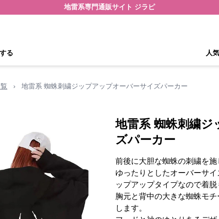
地雷系専門通販サイト ジラピ
する
人
一覧
›
地雷系 蜘蛛刺繍ジップアップオーバーサイズパーカー
地雷系 蜘蛛刺繍
ズパーカー
前後に大胆な蜘蛛の刺繍を施
ゆったりとしたオーバーサイ
ップアップタイプなので着脱
胸元と背中の大きな蜘蛛モチ
します。