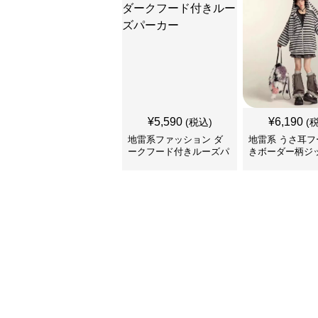
¥
5,590
¥
6,190
(税込)
(
地雷系ファッション ダ
地雷系 うさ耳フ
ークフード付きルーズパ
きボーダー柄ジ
ーカー
カー