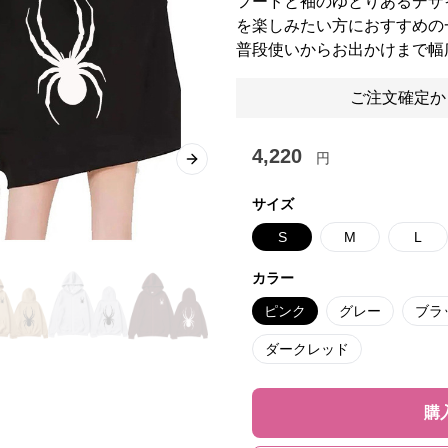
フードと袖のゆとりあるデザ
を楽しみたい方におすすめの
普段使いからお出かけまで幅
ご注文確定か
4,220
円
Next slide
サイズ
S
M
L
カラー
ピンク
グレー
ブラ
ダークレッド
購