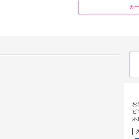
カー
お
ビ
応