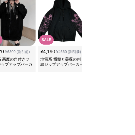
SALE
70
¥
4,190
¥
4,370
(税込)
¥
6300
(割引前)
¥
4660
(割引前)
系 悪魔の角付きフ
地雷系 髑髏と薔薇の刺
地雷系 背中編み上げリ
ジップアップパーカ
繍ジップアップパーカー
ボンオーバーサイズパー
カー