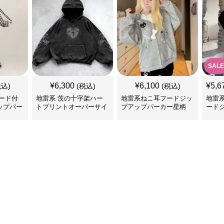
SALE
¥
6,300
¥
6,100
¥
5,6
税込)
(税込)
(税込)
ード付
地雷系 茨の十字架ハー
地雷系ねこ耳フードジッ
地雷
ップパー
トプリントオーバーサイ
プアップパーカー星柄
ード
ズフード付き長袖
ー