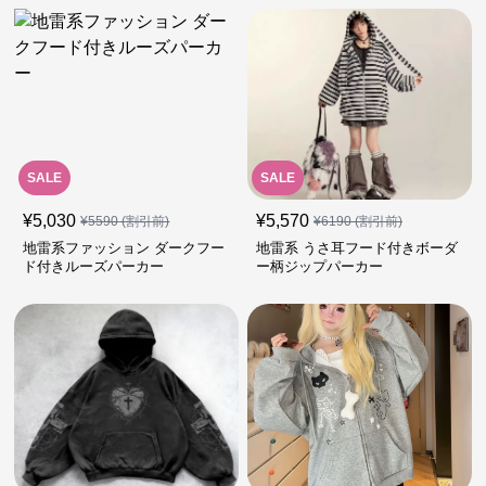
SALE
SALE
¥
5,030
¥
5,570
¥
5590
(割引前)
¥
6190
(割引前)
地雷系ファッション ダークフー
地雷系 うさ耳フード付きボーダ
ド付きルーズパーカー
ー柄ジップパーカー