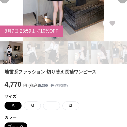
Previous slide
Ne
8
月
7
日 23:59まで10%OFF
地雷系ファッション 切り替え長袖ワンピース
4,770
円 (税込)
5,300
円 (割引前)
サイズ
S
M
L
XL
カラー
ブラック