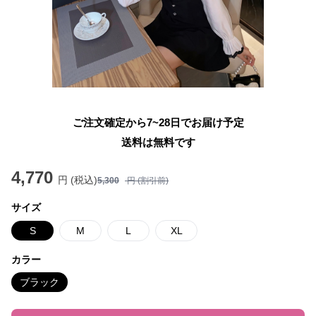
ご注文確定から7~28日でお届け予定
送料は無料です
4,770
円 (税込)
5,300
円 (割引前)
サイズ
S
M
L
XL
カラー
ブラック