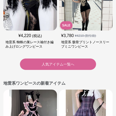
SALE
¥
4,220
¥
3,780
(税込)
¥
4210
(割引前)
地雷系 蜘蛛の巣レース袖付き編
地雷系 骸骨プリントノースリー
み上げロングワンピース
ブミニワンピース
人気アイテム一覧へ
地雷系ワンピースの新着アイテム