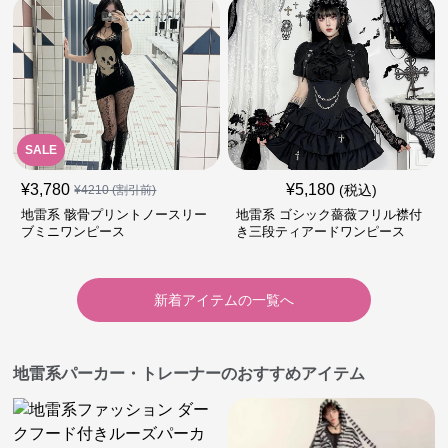
SALE
¥
3,780
¥
5,180
(税込)
¥
4210
(割引前)
地雷系 骸骨プリントノースリー
地雷系 ゴシック薔薇フリル襟付
ブミニワンピース
き三段ティアードワンピース
新着アイテムの一覧へ
地雷系パーカー・トレーナーのおすすめアイテム