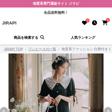
地雷系専門通販サイト ジラピ
全品送料無料！
0
0
JIRAPI
商品を検索する
人気ランキング
JIRAPI TOP
›
ワンピースの一覧
›
地雷系ファッション 白襟付き