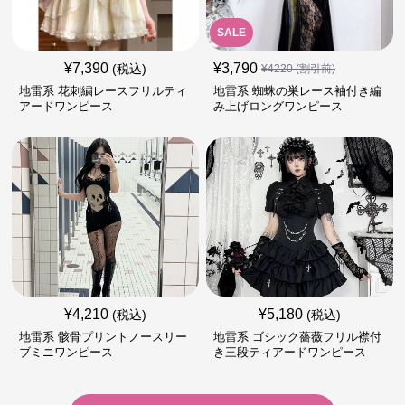
SALE
¥
7,390
¥
3,790
(税込)
¥
4220
(割引前)
地雷系 花刺繍レースフリルティ
地雷系 蜘蛛の巣レース袖付き編
アードワンピース
み上げロングワンピース
¥
4,210
¥
5,180
(税込)
(税込)
地雷系 骸骨プリントノースリー
地雷系 ゴシック薔薇フリル襟付
ブミニワンピース
き三段ティアードワンピース