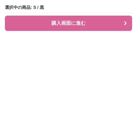
選択中の商品: S / 黒
選択中の商品: S / 黒
購入画面に進む
購入画面に進む
JIRAPI
について
利用規約
プライバシー