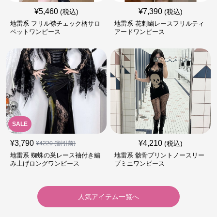
¥
5,460
¥
7,390
(税込)
(税込)
地雷系 フリル襟チェック柄サロ
地雷系 花刺繍レースフリルティ
ペットワンピース
アードワンピース
SALE
¥
3,790
¥
4,210
(税込)
¥
4220
(割引前)
地雷系 蜘蛛の巣レース袖付き編
地雷系 骸骨プリントノースリー
み上げロングワンピース
ブミニワンピース
人気アイテム一覧へ