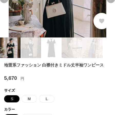
Previous slide
Ne
地雷系ファッション 白襟付きミドル丈半袖ワンピース
5,670
円
サイズ
S
M
L
カラー