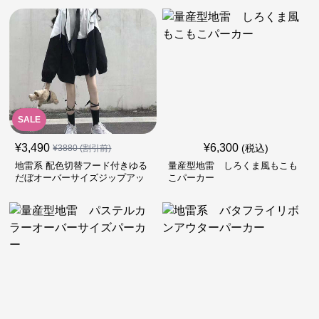
SALE
¥
3,490
¥
6,300
(税込)
¥
3880
(割引前)
地雷系 配色切替フード付きゆる
量産型地雷 しろくま風もこも
だぼオーバーサイズジップアッ
こパーカー
プジャケット